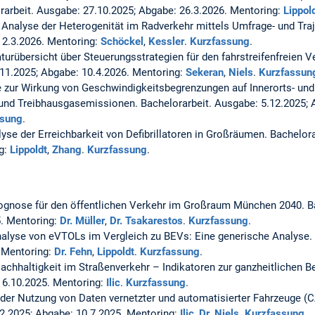
rarbeit. Ausgabe: 27.10.2025; Abgabe: 26.3.2026. Mentoring:
Lippol
Analyse der Heterogenität im Radverkehr mittels Umfrage- und Tra
 2.3.2026. Mentoring:
Schöckel
,
Kessler
.
Kurzfassung
.
aturübersicht über Steuerungsstrategien für den fahrstreifenfreien Ve
.11.2025; Abgabe: 10.4.2026. Mentoring:
Sekeran
,
Niels
.
Kurzfassun
 zur Wirkung von Geschwindigkeitsbegrenzungen auf Innerorts- und
- und Treibhausgasemissionen.
Bachelorarbeit. Ausgabe: 5.12.2025; 
ssung
.
yse der Erreichbarkeit von Defibrillatoren in Großräumen.
Bachelora
g:
Lippoldt
,
Zhang
.
Kurzfassung
.
ognose für den öffentlichen Verkehr im Großraum München 2040.
B
5. Mentoring:
Dr. Müller
,
Dr. Tsakarestos
.
Kurzfassung
.
alyse von eVTOLs im Vergleich zu BEVs: Eine generische Analyse.
. Mentoring:
Dr. Fehn
,
Lippoldt
.
Kurzfassung
.
achhaltigkeit im Straßenverkehr – Indikatoren zur ganzheitlichen 
 6.10.2025. Mentoring:
Ilic
.
Kurzfassung
.
 der Nutzung von Daten vernetzter und automatisierter Fahrzeuge (
.2.2025; Abgabe: 10.7.2025. Mentoring:
Ilic
,
Dr. Niels
.
Kurzfassung
.