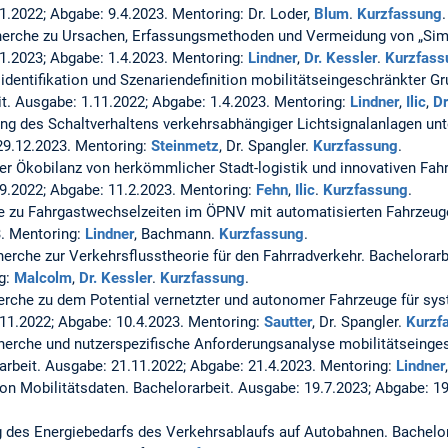
1.2022; Abgabe: 9.4.2023. Mentoring: Dr. Loder,
Blum
.
Kurzfassung
.
cherche zu Ursachen, Erfassungsmethoden und Vermeidung von „Sim
11.2023; Abgabe: 1.4.2023. Mentoring:
Lindner
,
Dr. Kessler
.
Kurzfass
identifikation und Szenariendefinition mobilitätseingeschränkter G
t. Ausgabe: 1.11.2022; Abgabe: 1.4.2023. Mentoring:
Lindner
,
Ilic
,
Dr
g des Schaltverhaltens verkehrsabhängiger Lichtsignalanlagen unt
29.12.2023. Mentoring:
Steinmetz
, Dr. Spangler.
Kurzfassung
.
r Ökobilanz von herkömmlicher Stadt-logistik und innovativen Fahr
.9.2022; Abgabe: 11.2.2023. Mentoring:
Fehn
,
Ilic
.
Kurzfassung
.
he zu Fahrgastwechselzeiten im ÖPNV mit automatisierten Fahrzeu
3. Mentoring:
Lindner
, Bachmann.
Kurzfassung
.
herche zur Verkehrsflusstheorie für den Fahrradverkehr.
Bachelorarb
g:
Malcolm
,
Dr. Kessler
.
Kurzfassung
.
herche zu dem Potential vernetzter und autonomer Fahrzeuge für sy
.11.2022; Abgabe: 10.4.2023. Mentoring:
Sautter
, Dr. Spangler.
Kurzf
cherche und nutzerspezifische Anforderungsanalyse mobilitätseinge
arbeit. Ausgabe: 21.11.2022; Abgabe: 21.4.2023. Mentoring:
Lindner
von Mobilitätsdaten.
Bachelorarbeit. Ausgabe: 19.7.2023; Abgabe: 1
 des Energiebedarfs des Verkehrsablaufs auf Autobahnen.
Bachelor