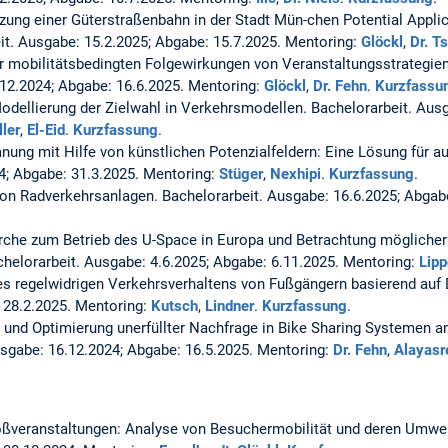
zung einer Güterstraßenbahn in der Stadt Mün-chen Potential Applic
it. Ausgabe: 15.2.2025; Abgabe: 15.7.2025. Mentoring:
Glöckl
,
Dr. T
 mobilitätsbedingten Folgewirkungen von Veranstaltungsstrategien
.12.2024; Abgabe: 16.6.2025. Mentoring:
Glöckl
,
Dr. Fehn
.
Kurzfassu
odellierung der Zielwahl in Verkehrsmodellen.
Bachelorarbeit. Aus
ller
,
El-Eid
.
Kurzfassung
.
ung mit Hilfe von künstlichen Potenzialfeldern: Eine Lösung für au
4; Abgabe: 31.3.2025. Mentoring:
Stüger
,
Nexhipi
.
Kurzfassung
.
von Radverkehrsanlagen.
Bachelorarbeit. Ausgabe: 16.6.2025; Abgab
erche zum Betrieb des U-Space in Europa und Betrachtung möglicher
helorarbeit. Ausgabe: 4.6.2025; Abgabe: 6.11.2025. Mentoring:
Lipp
es regelwidrigen Verkehrsverhaltens von Fußgängern basierend auf
 28.2.2025. Mentoring:
Kutsch
,
Lindner
.
Kurzfassung
.
und Optimierung unerfüllter Nachfrage in Bike Sharing Systemen a
usgabe: 16.12.2024; Abgabe: 16.5.2025. Mentoring:
Dr. Fehn
,
Alayasr
oßveranstaltungen: Analyse von Besuchermobilität und deren Umwe