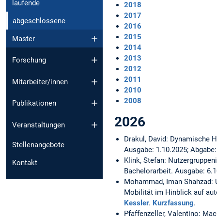
laufende
2018
2017
abgeschlossene
2016
2015
Master
2014
2013
Forschung
2012
2011
Mitarbeiter/innen
2010
2008
Publikationen
2026
Veranstaltungen
Drakul, David:
Dynamische Ha
Stellenangebote
Ausgabe: 1.10.2025; Abgabe:
Klink, Stefan:
Nutzergruppeni
Kontakt
Bachelorarbeit. Ausgabe: 6.
Mohammad, Iman Shahzad:
Mobilität im Hinblick auf au
Kessler
.
Kurzfassung
.
Pfaffenzeller, Valentino:
Mach