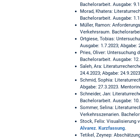
Bachelorarbeit. Ausgabe: 9.1
Morad, Khatera:
Literaturre
Bachelorarbeit. Ausgabe: 1.
Müller, Ramon:
Anforderungs
Verkehrsraum.
Bachelorarbei
Ortgiese, Tobias:
Untersuchun
Ausgabe: 1.7.2023; Abgabe: 
Pries, Oliver:
Untersuchung de
Bachelorarbeit. Ausgabe: 12
Saleh, Ara:
Literaturrecherc
24.4.2023; Abgabe: 24.9.202
Schmid, Sophia:
Literaturrec
Abgabe: 27.3.2023. Mentorin
Schneider, Jan:
Literaturrec
Bachelorarbeit. Ausgabe: 10
Sommer, Selina:
Literaturre
Verkehrsszenarien.
Bachelor
Stock, Felix:
Visualisierung 
Alvarez
.
Kurzfassung
.
Tetikel, Zeynep:
Abschätzung