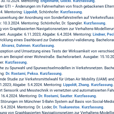
 30.10.2024. Mentoring:
Engelhardt
,
Glöckl
.
Kurzfassung
.
er GTI – Änderungen im Fahrverhalten von frisch gebackenen Elter
24. Mentoring:
Lippoldt
, Schönhofer.
Kurzfassung
.
uswirkung der Anordnung von Sonderfahrstreifen auf Verkehrsfluss 
 10.3.2024. Mentoring: Schönhofer, Dr. Spangler.
Kurzfassung
.
 von Graphbasierten Navigationsnetzen zur Verhaltens-Modellierun
eit. Ausgabe: 6.11.2023; Abgabe: 6.4.2024. Mentoring:
Lindner
,
Pec
icklung eines Dashboard zur Datenkuration/-validierung.
Bachelorar
:
Alvarez
,
Dahmen
.
Kurzfassung
.
zeption und Umsetzung eines Tests der Wirksamkeit von verschie
n am Beispiel einer Wohnstraße.
Bachelorarbeit. Ausgabe: 15.10.20
ler.
Kurzfassung
.
che zu Spurwahl und Spurwechselmodellen in Verkehrsnetzen.
Bache
ing:
Dr. Rostami
,
Peksa
.
Kurzfassung
.
de Studie zur Verkehrsmittelwahl für Urban Air Mobility (UAM) an
11.2023; Abgabe: 5.4.2024. Mentoring:
Lippoldt
,
Zhang
.
Kurzfassung
.
Art Sensorik und Messtechnik in vernetzten und automatisierten Fa
 16.4.2024. Mentoring:
Dr. Rostami
,
Sautter
.
Kurzfassung
.
 Störungen im Münchner S-Bahn System auf Basis von Social-Medi
5.4.2024. Mentoring: Dr. Loder,
Dr. Tsakarestos
.
Kurzfassung
.
ung von Graphbasierten Navigationsnetzen zur Verhaltens-Modellie