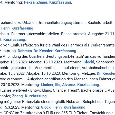
24. Mentoring:
Peksa
,
Zhang
.
Kurzfassung
.
rrecherche zu Urbanen Drohnenlieferungssystemen.
Bachelorarbeit.
,
Fehn
.
Kurzfassung
.
rche zu Fahrradroutenwahlmodellen.
Bachelorarbeit. Ausgabe: 21.11
kl.
Kurzfassung
.
ung von Einflussfaktoren für die Wahl des Fahrrads als Verkehrsmitte
 Mentoring:
Dahmen
,
Dr. Kessler
.
Kurzfassung
.
e Anbindung des Quartiers „Festungspark-Fritsch“ an das vorhande
sgabe: 15.5.2023; Abgabe: 15.10.2023. Mentoring:
Glöckl
, Schönhofe
achfragecluster des Verkehrsflusses auf einem Autobahnabschnitt
abe: 15.5.2023; Abgabe: 15.10.2023. Mentoring: Metzger,
Dr. Kessle
ird autonom – Aufgabenidentifikation des Menschlichen Fahrzeug
 20.10.2023. Mentoring:
Lindner
,
Ilic
,
Alvarez
.
Kurzfassung
.
Lanes weltweit - Entwicklung, Chance, Trend?.
Bachelorarbeit. Aus
nhofer,
Zhang
.
Kurzfassung
.
g möglicher Potenziale eines Logistik Hubs am Beispiel des Teger
: 15.3.2023. Mentoring:
Glöckl
,
Fehn
.
Kurzfassung
.
m ÖPNV im Zeitalter von 9 EUR und 365 EUR-Ticket: Entwicklung e