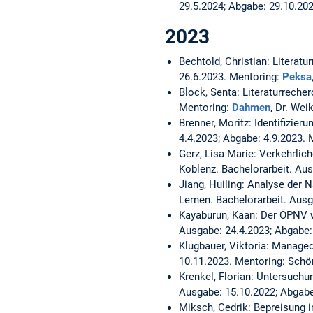
29.5.2024; Abgabe: 29.10.20
2023
Bechtold, Christian:
Literatu
26.6.2023. Mentoring:
Peksa
Block, Senta:
Literaturreche
Mentoring:
Dahmen
, Dr. Wei
Brenner, Moritz:
Identifizier
4.4.2023; Abgabe: 4.9.2023.
Gerz, Lisa Marie:
Verkehrlich
Koblenz.
Bachelorarbeit. Au
Jiang, Huiling:
Analyse der N
Lernen.
Bachelorarbeit. Ausg
Kayaburun, Kaan:
Der ÖPNV w
Ausgabe: 24.4.2023; Abgabe:
Klugbauer, Viktoria:
Managed 
10.11.2023. Mentoring: Schö
Krenkel, Florian:
Untersuchun
Ausgabe: 15.10.2022; Abgabe
Miksch, Cedrik:
Bepreisung i