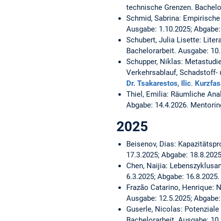
technische Grenzen.
Bachelo
Schmid, Sabrina:
Empirische 
Ausgabe: 1.10.2025; Abgabe:
Schubert, Julia Lisette:
Liter
Bachelorarbeit. Ausgabe: 10
Schupper, Niklas:
Metastudie
Verkehrsablauf, Schadstoff
Dr. Tsakarestos
,
Ilic
.
Kurzfa
Thiel, Emilia:
Räumliche Anal
Abgabe: 14.4.2026. Mentorin
2025
Beisenov, Dias:
Kapazitätspr
17.3.2025; Abgabe: 18.8.202
Chen, Naijia:
Lebenszyklusan
6.3.2025; Abgabe: 16.8.2025
Frazão Catarino, Henrique:
N
Ausgabe: 12.5.2025; Abgabe:
Guserle, Nicolas:
Potenziale
Bachelorarbeit. Ausgabe: 10