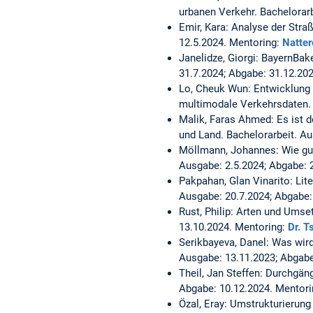
urbanen Verkehr.
Bachelorarb
Emir, Kara:
Analyse der Stra
12.5.2024. Mentoring:
Natter
Janelidze, Giorgi:
BayernBake
31.7.2024; Abgabe: 31.12.20
Lo, Cheuk Wun:
Entwicklung 
multimodale Verkehrsdaten
Malik, Faras Ahmed:
Es ist 
und Land.
Bachelorarbeit. A
Möllmann, Johannes:
Wie gu
Ausgabe: 2.5.2024; Abgabe: 
Pakpahan, Glan Vinarito:
Lit
Ausgabe: 20.7.2024; Abgabe:
Rust, Philip:
Arten und Umsetz
13.10.2024. Mentoring:
Dr. T
Serikbayeva, Danel:
Was wird
Ausgabe: 13.11.2023; Abgabe
Theil, Jan Steffen:
Durchgäng
Abgabe: 10.12.2024. Mentor
Özal, Eray:
Umstrukturierung 