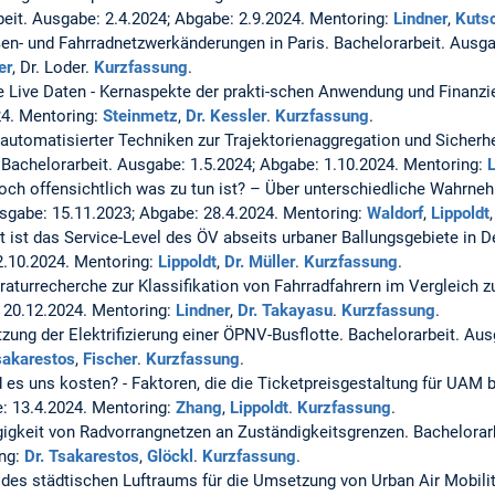
eit. Ausgabe: 2.4.2024; Abgabe: 2.9.2024. Mentoring:
Lindner
,
Kuts
ßen- und Fahrradnetzwerkänderungen in Paris.
Bachelorarbeit. Ausga
er
, Dr. Loder.
Kurzfassung
.
 Live Daten - Kernaspekte der prakti-schen Anwendung und Finanzi
24. Mentoring:
Steinmetz
,
Dr. Kessler
.
Kurzfassung
.
automatisierter Techniken zur Trajektorienaggregation und Sicherhe
.
Bachelorarbeit. Ausgabe: 1.5.2024; Abgabe: 1.10.2024. Mentoring:
L
doch offensichtlich was zu tun ist? – Über unterschiedliche Wahrne
usgabe: 15.11.2023; Abgabe: 28.4.2024. Mentoring:
Waldorf
,
Lippoldt
t ist das Service-Level des ÖV abseits urbaner Ballungsgebiete in 
2.10.2024. Mentoring:
Lippoldt
,
Dr. Müller
.
Kurzfassung
.
eraturrecherche zur Klassifikation von Fahrradfahrern im Vergleich 
 20.12.2024. Mentoring:
Lindner
,
Dr. Takayasu
.
Kurzfassung
.
ung der Elektrifizierung einer ÖPNV-Busflotte.
Bachelorarbeit. Aus
sakarestos
,
Fischer
.
Kurzfassung
.
 es uns kosten? - Faktoren, die die Ticketpreisgestaltung für UAM 
: 13.4.2024. Mentoring:
Zhang
,
Lippoldt
.
Kurzfassung
.
igkeit von Radvorrangnetzen an Zuständigkeitsgrenzen.
Bachelorar
ing:
Dr. Tsakarestos
,
Glöckl
.
Kurzfassung
.
des städtischen Luftraums für die Umsetzung von Urban Air Mobili