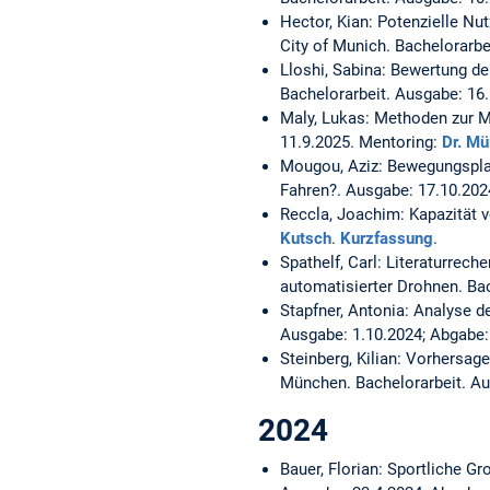
Hector, Kian:
Potenzielle Nut
City of Munich.
Bachelorarbe
Lloshi, Sabina:
Bewertung der
Bachelorarbeit. Ausgabe: 16
Maly, Lukas:
Methoden zur M
11.9.2025. Mentoring:
Dr. Mü
Mougou, Aziz:
Bewegungsplan
Fahren?.
Ausgabe: 17.10.202
Reccla, Joachim:
Kapazität 
Kutsch
.
Kurzfassung
.
Spathelf, Carl:
Literaturrech
automatisierter Drohnen.
Bac
Stapfner, Antonia:
Analyse d
Ausgabe: 1.10.2024; Abgabe:
Steinberg, Kilian:
Vorhersage 
München.
Bachelorarbeit. A
2024
Bauer, Florian:
Sportliche Gr