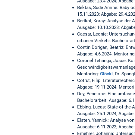
Ausgabe: 23.4.2024; Abgabe:
Bektas, Sude Amine:
Baby od
15.11.2023; Abgabe: 29.4.20
Berikol, Koray:
Analyse der A
Ausgabe: 10.10.2023; Abgabe:
Caesar, Leonie:
Untersuchung
urbanen Verkehr.
Bachelorarb
Contin Dorigan, Beatriz:
Entw
Abgabe: 4.6.2024. Mentoring
Coronel Tehanga, Josue:
Kon
Geschwindigkeitswarnanlage
Mentoring:
Glöckl
, Dr. Spang
Cotrut, Filip:
Literaturrecher
Abgabe: 19.11.2024. Mentor
Dey, Penelope:
Eine umfassen
Bachelorarbeit. Ausgabe: 6.
Ebbing, Lucas:
State-of-the-
Ausgabe: 25.1.2024; Abgabe:
Elsten, Yannick:
Analyse von
Ausgabe: 6.11.2023; Abgabe: 
Emehrer, Johanna:
Untersuch