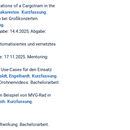
ations of a Cargotram in the
sakarestos
.
Kurzfassung
.
 bei Großkonzerten.
ng
.
gabe: 14.4.2025; Abgabe:
tomatisiertes und vernetztes
e: 17.11.2025. Mentoring:
 Use-Cases für den Einsatz
oldt
,
Engelhardt
.
Kurzfassung
.
 Drohnenvideos.
Bachelorarbeit.
m Beispiel von MVG-Rad in
eih
.
Kurzfassung
.
ltwirkung.
Bachelorarbeit.