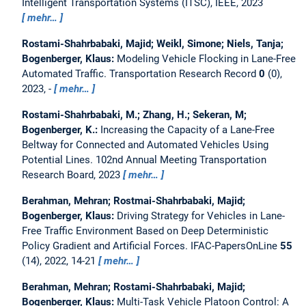
Intelligent Transportation Systems (ITSC), IEEE, 2023
mehr…
Rostami-Shahrbabaki, Majid; Weikl, Simone; Niels, Tanja;
Bogenberger, Klaus:
Modeling Vehicle Flocking in Lane-Free
Automated Traffic.
Transportation Research Record
0
(0),
2023, -
mehr…
Rostami-Shahrbabaki, M.; Zhang, H.; Sekeran, M;
Bogenberger, K.:
Increasing the Capacity of a Lane-Free
Beltway for Connected and Automated Vehicles Using
Potential Lines.
102nd Annual Meeting Transportation
Research Board, 2023
mehr…
Berahman, Mehran; Rostmai-Shahrbabaki, Majid;
Bogenberger, Klaus:
Driving Strategy for Vehicles in Lane-
Free Traffic Environment Based on Deep Deterministic
Policy Gradient and Artificial Forces.
IFAC-PapersOnLine
55
(14), 2022, 14-21
mehr…
Berahman, Mehran; Rostami-Shahrbabaki, Majid;
Bogenberger, Klaus:
Multi-Task Vehicle Platoon Control: A