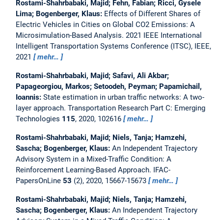
Rostami-Shahrbabaki, Majid; Fehn, Fabian; Ricci, Gysele
Lima; Bogenberger, Klaus:
Effects of Different Shares of
Electric Vehicles in Cities on Global CO2 Emissions: A
Microsimulation-Based Analysis.
2021 IEEE International
Intelligent Transportation Systems Conference (ITSC), IEEE,
2021
mehr…
Rostami-Shahrbabaki, Majid; Safavi, Ali Akbar;
Papageorgiou, Markos; Setoodeh, Peyman; Papamichail,
Ioannis:
State estimation in urban traffic networks: A two-
layer approach.
Transportation Research Part C: Emerging
Technologies
115
, 2020, 102616
mehr…
Rostami-Shahrbabaki, Majid; Niels, Tanja; Hamzehi,
Sascha; Bogenberger, Klaus:
An Independent Trajectory
Advisory System in a Mixed-Traffic Condition: A
Reinforcement Learning-Based Approach.
IFAC-
PapersOnLine
53
(2), 2020, 15667-15673
mehr…
Rostami-Shahrbabaki, Majid; Niels, Tanja; Hamzehi,
Sascha; Bogenberger, Klaus:
An Independent Trajectory