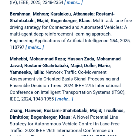
(IV), IEEE, 2025, 2348-2354
mehr…
Berahman, Mehran; Karalakou, Athanasia; Rostami-
Shahrbabaki, Majid; Bogenberger, Klaus:
Multi-task lane-free
driving strategy for Connected and Automated Vehicles: A
multi-agent deep reinforcement learning approach.
Engineering Applications of Artificial Intelligence
154
, 2025,
110797
mehr…
Mohebbi, Mohammad Reza; Hassan Zada, Mohammad
Javad; Rostami-Shahrbabaki, Majid; Döller, Mario;
Yamnenko, Iuliia:
Network Traffic Co-Movement
Assessment via Oriented Basis Signal Processing and
Ensemble Decision Trees.
2024 IEEE 27th International
Conference on Intelligent Transportation Systems (ITSC),
IEEE, 2024, 1948-1955
mehr…
Zhang, Hanwen; Rostami-Shahrbabaki, Majid; Troullinos,
Dimitrios; Bogenberger, Klaus:
A Novel Potential Line
Strategy for Autonomous Vehicle Control in Lane-Free
Traffic.
2023 IEEE 26th International Conference on