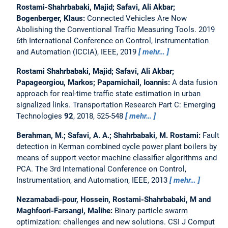
Rostami-Shahrbabaki, Majid; Safavi, Ali Akbar;
Bogenberger, Klaus:
Connected Vehicles Are Now
Abolishing the Conventional Traffic Measuring Tools.
2019
6th International Conference on Control, Instrumentation
and Automation (ICCIA), IEEE, 2019
mehr…
Rostami Shahrbabaki, Majid; Safavi, Ali Akbar;
Papageorgiou, Markos; Papamichail, Ioannis:
A data fusion
approach for real-time traffic state estimation in urban
signalized links.
Transportation Research Part C: Emerging
Technologies
92
, 2018, 525-548
mehr…
Berahman, M.; Safavi, A. A.; Shahrbabaki, M. Rostami:
Fault
detection in Kerman combined cycle power plant boilers by
means of support vector machine classifier algorithms and
PCA.
The 3rd International Conference on Control,
Instrumentation, and Automation, IEEE, 2013
mehr…
Nezamabadi-pour, Hossein, Rostami-Shahrbabaki, M and
Maghfoori-Farsangi, Malihe:
Binary particle swarm
optimization: challenges and new solutions.
CSI J Comput