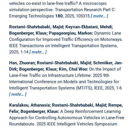
vehicles co-exist in lane-free traffic? A microscopic
simulation perspective.
Transportation Research Part C:
Emerging Technologies
180
, 2025, 105315
mehr…
Rostami-Shahrbabaki, Majid; Keyvan-Ekbatani, Mehdi;
Bogenberger, Klaus; Papageorgiou, Markos:
Dynamic Lane
Configuration for Improved Traffic Efficiency on Motorways.
IEEE Transactions on Intelligent Transportation Systems,
2025, 1-14
mehr…
Han, Zhuoran; Rostami-Shahrbabaki, Majid; Schmöker, Jan-
Dirk; Bogenberger, Klaus; Kim, Chul Woo:
On the Impact of
Lane-Free Traffic on Infrastructure Lifetime.
2025 9th
International Conference on Models and Technologies for
Intelligent Transportation Systems (MT-ITS), IEEE, 2025, 1-6
mehr…
Karalakou, Athanasia; Rostami-Shahrbabaki, Majid; Rempe,
Felix; Bogenberger, Klaus:
A Deep Reinforcement Learning
Approach for Controlling Autonomous Vehicles in Lane-Free
Roundabouts.
2025 IEEE Intelligent Vehicles Symposium