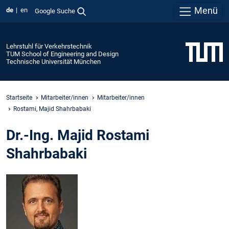
Menü
de
en
Google Suche
Lehrstuhl für Verkehrstechnik
TUM School of Engineering and Design
Technische Universität München
Startseite
Mitarbeiter/innen
Mitarbeiter/innen
Rostami, Majid Shahrbabaki
Dr.-Ing. Majid Rostami
Shahrbabaki