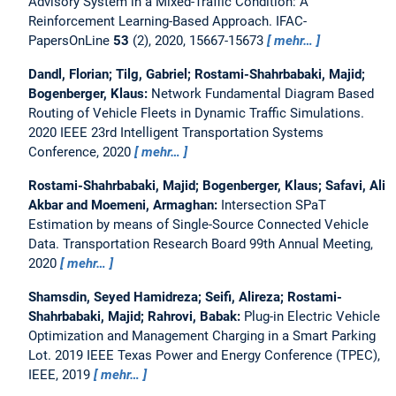
Advisory System in a Mixed-Traffic Condition: A
Reinforcement Learning-Based Approach.
IFAC-
PapersOnLine
53
(2), 2020, 15667-15673
mehr…
Dandl, Florian; Tilg, Gabriel; Rostami-Shahrbabaki, Majid;
Bogenberger, Klaus:
Network Fundamental Diagram Based
Routing of Vehicle Fleets in Dynamic Traffic Simulations.
2020 IEEE 23rd Intelligent Transportation Systems
Conference, 2020
mehr…
Rostami-Shahrbabaki, Majid; Bogenberger, Klaus; Safavi, Ali
Akbar and Moemeni, Armaghan:
Intersection SPaT
Estimation by means of Single-Source Connected Vehicle
Data.
Transportation Research Board 99th Annual Meeting,
2020
mehr…
Shamsdin, Seyed Hamidreza; Seifi, Alireza; Rostami-
Shahrbabaki, Majid; Rahrovi, Babak:
Plug-in Electric Vehicle
Optimization and Management Charging in a Smart Parking
Lot.
2019 IEEE Texas Power and Energy Conference (TPEC),
IEEE, 2019
mehr…