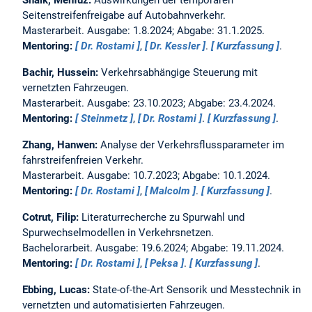
Shaik, Mehfuz:
Auswirkungen der temporären
Seitenstreifenfreigabe auf Autobahnverkehr.
Masterarbeit. Ausgabe: 1.8.2024; Abgabe: 31.1.2025.
Mentoring:
Dr. Rostami
,
Dr. Kessler
.
Kurzfassung
.
Bachir, Hussein:
Verkehrsabhängige Steuerung mit
vernetzten Fahrzeugen.
Masterarbeit. Ausgabe: 23.10.2023; Abgabe: 23.4.2024.
Mentoring:
Steinmetz
,
Dr. Rostami
.
Kurzfassung
.
Zhang, Hanwen:
Analyse der Verkehrsflussparameter im
fahrstreifenfreien Verkehr.
Masterarbeit. Ausgabe: 10.7.2023; Abgabe: 10.1.2024.
Mentoring:
Dr. Rostami
,
Malcolm
.
Kurzfassung
.
Cotrut, Filip:
Literaturrecherche zu Spurwahl und
Spurwechselmodellen in Verkehrsnetzen.
Bachelorarbeit. Ausgabe: 19.6.2024; Abgabe: 19.11.2024.
Mentoring:
Dr. Rostami
,
Peksa
.
Kurzfassung
.
Ebbing, Lucas:
State-of-the-Art Sensorik und Messtechnik in
vernetzten und automatisierten Fahrzeugen.