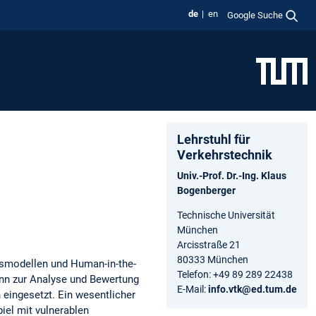
de
en
Google Suche
Lehrstuhl für
Verkehrstechnik
Univ.-Prof. Dr.-Ing. Klaus
Bogenberger
Technische Universität
München
Arcisstraße 21
80333 München
nsmodellen und Human-in-the-
Telefon: +49 89 289 22438
nn zur Analyse und Bewertung
E-Mail:
info.vtk@ed.tum.de
eingesetzt. Ein wesentlicher
el mit vulnerablen