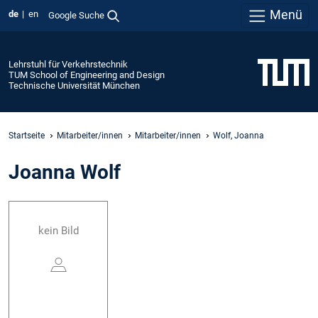
Menü
de
en
Google Suche
Lehrstuhl für Verkehrstechnik
TUM School of Engineering and Design
Technische Universität München
Startseite
Mitarbeiter/innen
Mitarbeiter/innen
Wolf, Joanna
Joanna Wolf
kein Bild