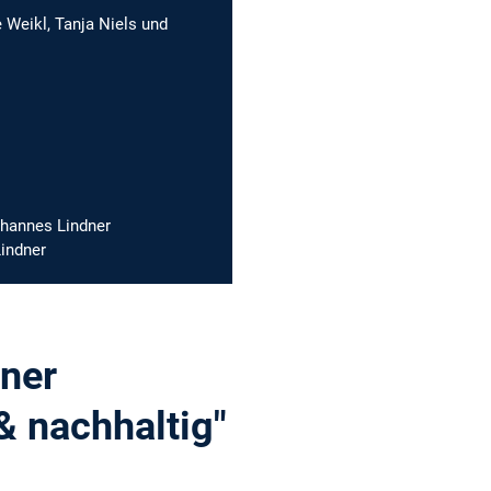
 Weikl, Tanja Niels und
ohannes Lindner
indner
iner
& nachhaltig"