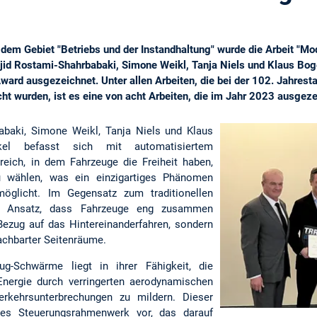
dem Gebiet "Betriebs und der Instandhaltung" wurde die Arbeit "Mo
jid Rostami-Shahrbabaki, Simone Weikl, Tanja Niels und Klaus Bo
ward ausgezeichnet. Unter allen Arbeiten, die bei der 102. Jahrest
ht wurden, ist es eine von acht Arbeiten, die im Jahr 2023 ausgez
abaki, Simone Weikl, Tanja Niels und Klaus
ikel befasst sich mit automatisiertem
reich, in dem Fahrzeuge die Freiheit haben,
u wählen, was ein einzigartiges Phänomen
öglicht. Im Gegensatz zum traditionellen
ser Ansatz, dass Fahrzeuge eng zusammen
 Bezug auf das Hintereinanderfahren, sondern
chbarter Seitenräume.
g-Schwärme liegt in ihrer Fähigkeit, die
Energie durch verringerten aerodynamischen
rkehrsunterbrechungen zu mildern. Dieser
eltes Steuerungsrahmenwerk vor, das darauf