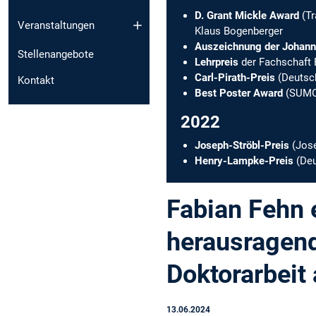
D. Grant Mickle Award
(Tr
Veranstaltungen
Klaus Bogenberger
Auszeichnung der Johanne
Stellenangebote
Lehrpreis
der Fachschaft
Carl-Pirath-Preis
(Deutsch
Kontakt
Best Poster Award
(SUMO 
2022
Joseph-Ströbl-Preis
(Jose
Henry-Lampke-Preis
(Deu
Fabian Fehn e
herausragend
Doktorarbeit
13.06.2024