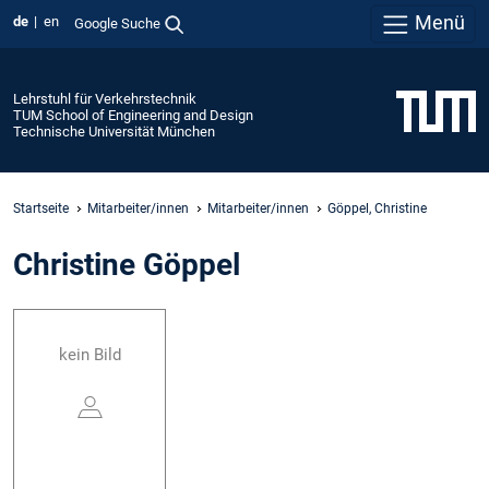
Menü
de
en
Google Suche
Lehrstuhl für Verkehrstechnik
TUM School of Engineering and Design
Technische Universität München
Startseite
Mitarbeiter/innen
Mitarbeiter/innen
Göppel, Christine
Christine Göppel
kein Bild