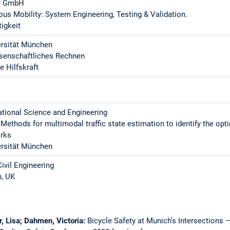
ty GmbH
s Mobility: System Engineering, Testing & Validation.
igkeit
ersität München
ssenschaftliches Rechnen
e Hilfskraft
tional Science and Engineering
Methods for multimodal traffic state estimation to identify the opti
orks
ersität München
Civil Engineering
h, UK
r, Lisa; Dahmen, Victoria:
Bicycle Safety at Munich’s Intersections –