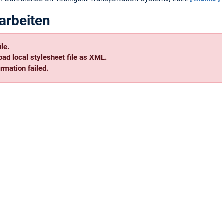
arbeiten
le.
oad local stylesheet file as XML.
mation failed.