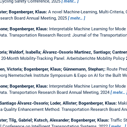
 Cycling Safety Conference, 2025
mehr…
ister; Bogenberger, Klaus:
A novel Machine-Learning, Multi-Criteria, 
esearch Board Annual Meeting, 2025
mehr…
mone; Bogenberger, Klaus:
Interpretable Machine Learning for Mode
Data.
Transportation Research Record: Journal of the Transportatio
toria; Waldorf, Isabella; Álvarez-Ossorio Martinez, Santiago; Cantne
A 20-Month Mobility-Tracking Panel.
Arbeitsberichte Mobility Policy
n, Victoria; Bogenberger, Klaus; Günnemann, Stephan;:
Route Pred
org Nemetschek Institute Symposium & Expo on AI for the Built W
mone; Bogenberger, Klaus:
Interpretable Machine Learning for Mode
Data.
Transportation Research Board Annual Meeting, 2024
mehr…
Santiago Álvarez-Ossorio; Loder, Allister; Bogenberger, Klaus:
Maki
: a Quality Enhancement Method.
Transportation Research Board An
ster; Tilg, Gabriel; Kutsch, Alexander; Bogenberger, Klaus:
Traffic 
al Conference on Intelligent Transportation Systems, 2022
mehr…