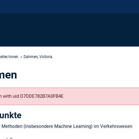
eiter/innen
Dahmen, Victoria
hmen
son with uid D7DDE782B7A0FB4E
unkte
 Methoden (insbesondere Machine Learning) im Verkehrswesen