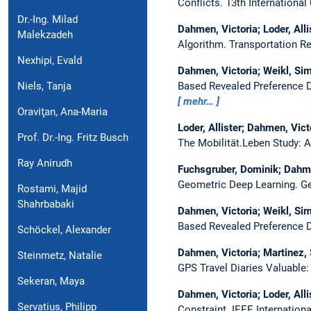
Conflicts.
13th International
Dr.-Ing. Milad
Dahmen, Victoria; Loder, All
Malekzadeh
Algorithm.
Transportation R
Nexhipi, Evald
Dahmen, Victoria; Weikl, Si
Based Revealed Preference 
Niels, Tanja
mehr…
Oraviţan, Ana-Maria
Loder, Allister; Dahmen, Vic
Prof. Dr.-Ing. Fritz Busch
The Mobilität.Leben Study: 
Ray Anirudh
Fuchsgruber, Dominik; Dahme
Geometric Deep Learning.
Ge
Rostami, Majid
Shahrbabaki
Dahmen, Victoria; Weikl, Si
Based Revealed Preference 
Schöckel, Alexander
Dahmen, Victoria; Martinez, 
Steinmetz, Natalie
GPS Travel Diaries Valuable
Sekeran, Maya
Dahmen, Victoria; Loder, Alli
Servatius, Philipp
Constraint.
IEEE Internation