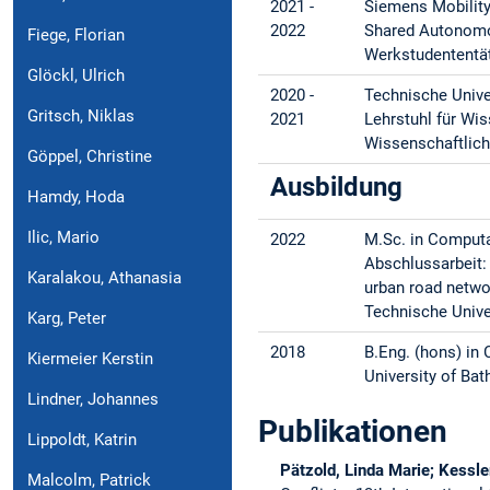
2021 -
Siemens Mobili
2022
Shared Autonomou
Fiege, Florian
Werkstudententät
Glöckl, Ulrich
2020 -
Technische Univ
Gritsch, Niklas
2021
Lehrstuhl für Wi
Wissenschaftlich
Göppel, Christine
Ausbildung
Hamdy, Hoda
Ilic, Mario
2022
M.Sc. in Computa
Abschlussarbeit: 
Karalakou, Athanasia
urban road netw
Technische Univ
Karg, Peter
2018
B.Eng. (hons) in 
Kiermeier Kerstin
University of Bat
Lindner, Johannes
Publikationen
Lippoldt, Katrin
Pätzold, Linda Marie; Kessle
Malcolm, Patrick