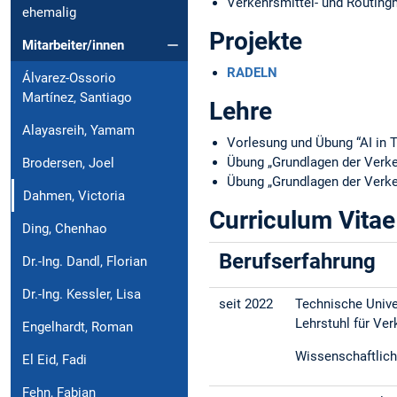
Verkehrsmittel- und Routing
ehemalig
Projekte
Mitarbeiter/innen
RADELN
Álvarez-Ossorio
Martínez, Santiago
Lehre
Alayasreih, Yamam
Vorlesung und Übung “AI in 
Übung „Grundlagen der Verke
Brodersen, Joel
Übung „Grundlagen der Verke
Dahmen, Victoria
Curriculum Vitae
Ding, Chenhao
Berufserfahrung
Dr.-Ing. Dandl, Florian
Dr.-Ing. Kessler, Lisa
seit 2022
Technische Univ
Lehrstuhl für Ve
Engelhardt, Roman
Wissenschaftlich
El Eid, Fadi
Fehn, Fabian