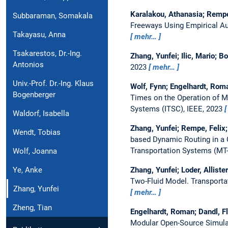
Karalakou, Athanasia; Rempe,
Subbaraman, Somakala
Freeways Using Empirical A
Takayasu, Anna
mehr…
Tsakarestos, Dr.-Ing.
Zhang, Yunfei; Ilic, Mario; 
Antonios
2023
mehr…
Univ.-Prof. Dr.-Ing. Klaus
Wolf, Fynn; Engelhardt, Roma
Bogenberger
Times on the Operation of M
Systems (ITSC), IEEE, 2023
Waldorf, Isabella
Zhang, Yunfei; Rempe, Felix;
Wendt, Tobias
based Dynamic Routing in a
Transportation Systems (MT-
Wolf, Joanna
Ye, Anke
Zhang, Yunfei; Loder, Allist
Two-Fluid Model.
Transporta
Zhang, Yunfei
mehr…
Zheng, Tian
Engelhardt, Roman; Dandl, Fl
Modular Open-Source Simula