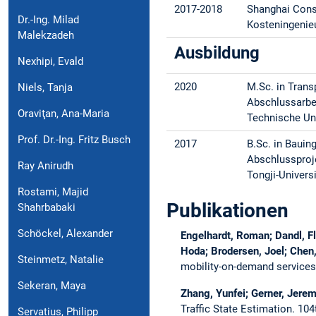
2017-2018
Shanghai Const
Dr.-Ing. Milad
Kosteningenie
Malekzadeh
Ausbildung
Nexhipi, Evald
2020
M.Sc. in Tran
Niels, Tanja
Abschlussarbei
Oraviţan, Ana-Maria
Technische Un
Prof. Dr.-Ing. Fritz Busch
2017
B.Sc. in Baui
Abschlussproje
Ray Anirudh
Tongji-Universi
Rostami, Majid
Publikationen
Shahrbabaki
Schöckel, Alexander
Engelhardt, Roman; Dandl, Fl
Hoda; Brodersen, Joel; Chen
Steinmetz, Natalie
mobility-on-demand service
Sekeran, Maya
Zhang, Yunfei; Gerner, Jerem
Traffic State Estimation.
104
Servatius, Philipp