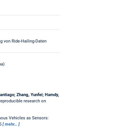
g von Ride-Hailing-Daten
na)
Santiago; Zhang, Yunfei; Hamdy,
reproducible research on
us Vehicles as Sensors:
25
mehr…