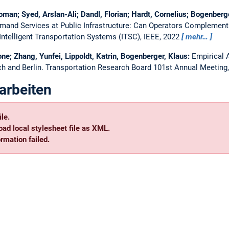
oman; Syed, Arslan-Ali; Dandl, Florian; Hardt, Cornelius; Bogenberg
mand Services at Public Infrastructure: Can Operators Complemen
Intelligent Transportation Systems (ITSC), IEEE, 2022
mehr…
one; Zhang, Yunfei, Lippoldt, Katrin, Bogenberger, Klaus:
Empirical 
h and Berlin.
Transportation Research Board 101st Annual Meeting
arbeiten
le.
oad local stylesheet file as XML.
mation failed.