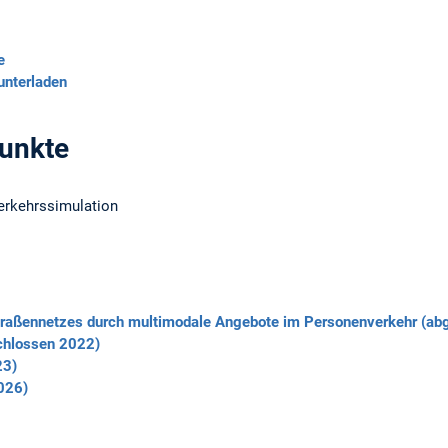
e
unterladen
unkte
erkehrssimulation
traßennetzes durch multimodale Angebote im Personenverkehr (a
schlossen 2022)
23)
026)