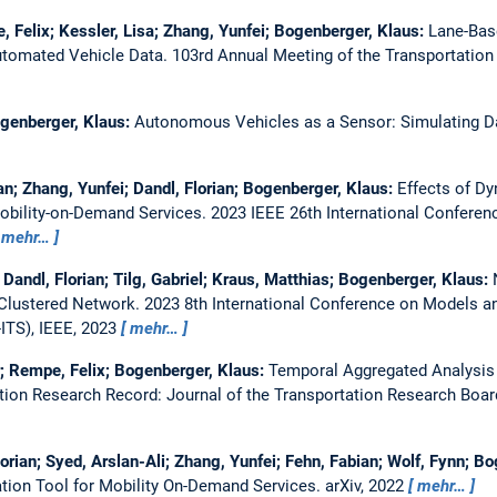
 Felix; Kessler, Lisa; Zhang, Yunfei; Bogenberger, Klaus:
Lane-Base
utomated Vehicle Data.
103rd Annual Meeting of the Transportation
Bogenberger, Klaus:
Autonomous Vehicles as a Sensor: Simulating D
n; Zhang, Yunfei; Dandl, Florian; Bogenberger, Klaus:
Effects of Dy
obility-on-Demand Services.
2023 IEEE 26th International Conferenc
mehr…
 Dandl, Florian; Tilg, Gabriel; Kraus, Matthias; Bogenberger, Klaus:
 Clustered Network.
2023 8th International Conference on Models an
ITS), IEEE, 2023
mehr…
er; Rempe, Felix; Bogenberger, Klaus:
Temporal Aggregated Analysis 
tion Research Record: Journal of the Transportation Research Boa
orian; Syed, Arslan-Ali; Zhang, Yunfei; Fehn, Fabian; Wolf, Fynn; B
tion Tool for Mobility On-Demand Services.
arXiv, 2022
mehr…