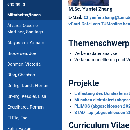
ehemalig
M.Sc.
Yunfei
Zhang
Mitarbeiter/innen
E-Mail:
yunfei.zhang@tum.d
vCard-Datei von TUMonline her
Álvarez-Ossorio
Martínez, Santiago
Themenschwerp
Alayasreih, Yamam
Brodersen, Joel
Verkehrsdatenanalyse
Verkehrsmodellierung und V
Dahmen, Victoria
Ding, Chenhao
Projekte
Dr.-Ing. Dandl, Florian
Entlastung des Bundesferns
Dr.-Ing. Kessler, Lisa
München elektrisiert (abge
PLIMOS (abgeschlossen 20
Engelhardt, Roman
STADT:up (abgeschlossen 2
El Eid, Fadi
Curriculum Vitae
Fehn, Fabian