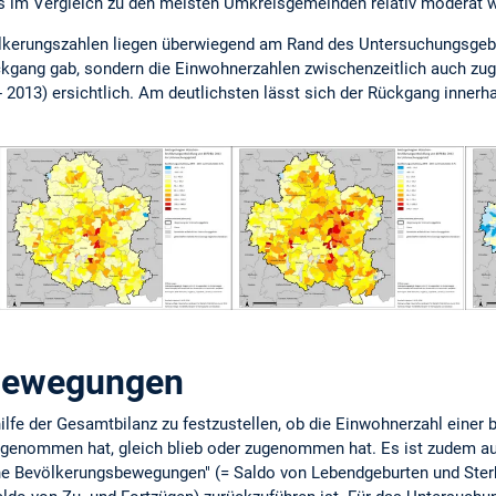
 im Vergleich zu den meisten Umkreisgemeinden relativ moderat w
erungszahlen liegen überwiegend am Rand des Untersuchungsgebiet
ückgang gab, sondern die Einwohnerzahlen zwischenzeitlich auch zu
 - 2013) ersichtlich. Am deutlichsten lässt sich der Rückgang innerh
bewegungen
thilfe der Gesamtbilanz zu festzustellen, ob die Einwohnerzahl ein
genommen hat, gleich blieb oder zugenommen hat. Es ist zudem au
che Bevölkerungsbewegungen" (= Saldo von Lebendgeburten und Sterb