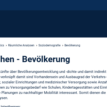
tics
Räumliche Analysen
Soziodemografie
Bevölkerung
hen - Bevölkerung
nfte über Bevölkerungsentwicklung und -dichte und damit indirekt ü
g verknüpft damit sind Vorhandensein und Ausbaugrad der Verkehrs-
r, sozialer Einrichtungen und medizinischer Versorgung sowie Anz
onen zu Versorgungsbedarf wie Schulen, Kindertagesstätten und Ein
e Planungen zu nachhaltiger Mobilität interessant. Somit dienen di
lysen.
 Unterthemen: