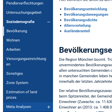
Pendlerverflechtungen
Bevölkerungsentwicklung
Untersuchungsgebiet
Bevölkerungsbewegungen
Bevölkerungsdichte
Soziodemografie
Altersverteilung
Ausländeranteil
Bevölkerung
Wohnen
Bevölkerungse
Arbeiten
Versorgungseinrichtung
Die Region München boomt. Trot
en
unvermindertes Bevölkerungswach
allen untersuchten Gemeinden 
Sonstiges
in manchen Gemeinden leben he
innerhalb der letzten Jahrzehn
Zone System
Der relative Bevölkerungszuwac
Estimation of land
beim Spitzenreiter, der Gemein
prices
Einwohner (Zuwachs: ca. 11.630
Meta Analysen
Einwohner an (2013: ca. 1.408.0