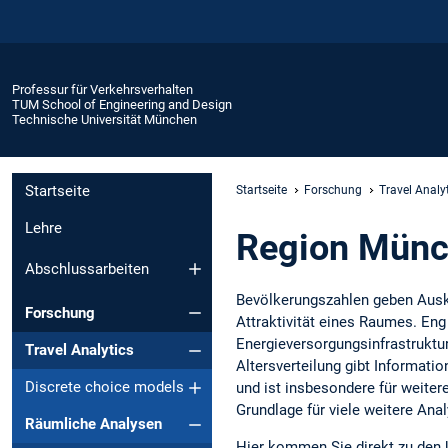
Professur für Verkehrsverhalten
TUM School of Engineering and Design
Technische Universität München
Startseite
Startseite
Forschung
Travel Analy
Lehre
Region Münc
Abschlussarbeiten
Bevölkerungszahlen geben Auskü
Forschung
Attraktivität eines Raumes. En
Energieversorgungsinfrastruktu
Travel Analytics
Altersverteilung gibt Informati
Discrete choice models
und ist insbesondere für weiter
Grundlage für viele weitere Ana
Räumliche Analysen
Hier kommen Sie direkt zu den