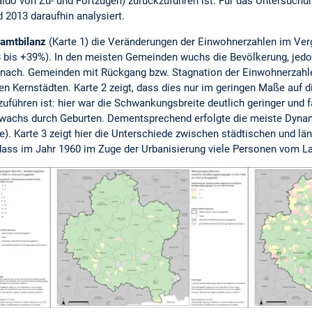
do von Zu- und Fortzügen) zurückzuführen ist. Für das Untersuchu
d 2013 daraufhin analysiert.
amtbilanz
(Karte 1) die Veränderungen der Einwohnerzahlen im Verg
-8 bis +39%). In den meisten Gemeinden wuchs die Bevölkerung, jedo
nach. Gemeinden mit Rückgang bzw. Stagnation der Einwohnerzahlen
n Kernstädten. Karte 2 zeigt, dass dies nur im geringen Maße auf di
uführen ist: hier war die Schwankungsbreite deutlich geringer und 
Zuwachs durch Geburten. Dementsprechend erfolgte die meiste Dyn
hre). Karte 3 zeigt hier die Unterschiede zwischen städtischen und l
dass im Jahr 1960 im Zuge der Urbanisierung viele Personen vom La