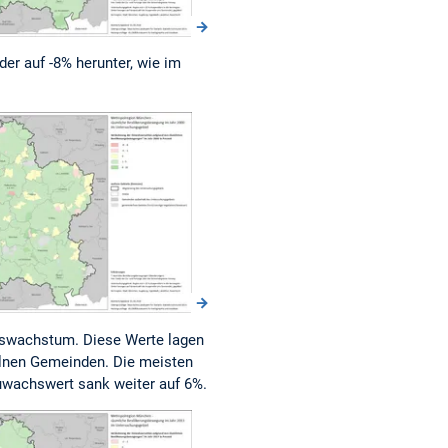
er auf -8% herunter, wie im
gswachstum. Diese Werte lagen
elnen Gemeinden. Die meisten
uwachswert sank weiter auf 6%.