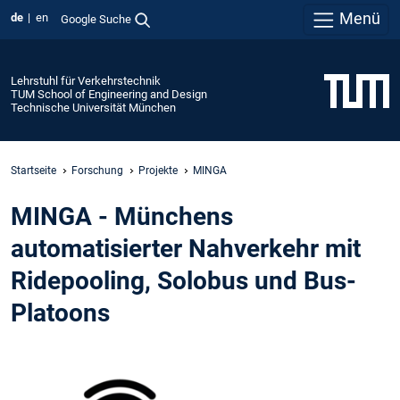
Menü
de
en
Google Suche
Lehrstuhl für Verkehrstechnik
TUM School of Engineering and Design
Technische Universität München
Startseite
Forschung
Projekte
MINGA
MINGA - Münchens
automatisierter Nahverkehr mit
Ridepooling, Solobus und Bus-
Platoons