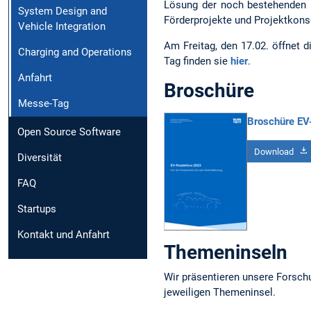
Lösung der noch bestehenden H
System Design and
Förderprojekte und Projektkons
Vehicle Integration
Am Freitag, den 17.02. öffnet 
Charging and Operations
Tag finden sie
hier
.
Anfahrt
Broschüre
Messe-Tag
Broschüre E
Open Source Software
Download
Diversität
FAQ
Startups
Kontakt und Anfahrt
Themeninseln
Wir präsentieren unsere Forschu
jeweiligen Themeninsel.