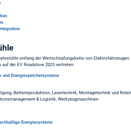
e
tion
ns
ntegration
ühle
hrstühle entlang der Wertschöpfungskette von Elektrofahrzeugen. 
 auf der EV Roadshow 2023 vertreten:
ik und Energiespeichersysteme
tigung, Batterieproduktion, Lasertechnik, Montagetechnik und Robot
ktionsmanagement & Logistik, Werkzeugmaschinen
Nachhaltige Energiesysteme