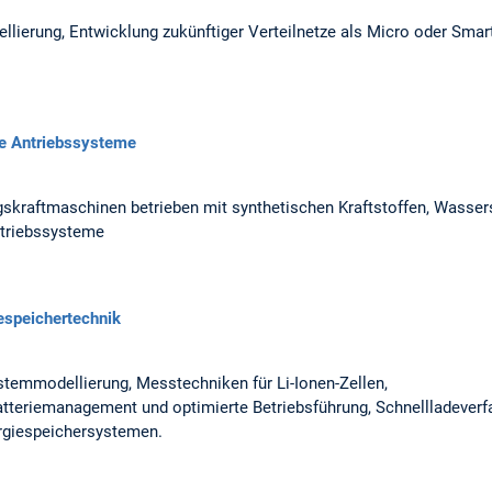
lierung, Entwicklung zukünftiger Verteilnetze als Micro oder Smar
le Antriebssysteme
skraftmaschinen betrieben mit synthetischen Kraftstoffen, Wassers
ntriebssysteme
iespeichertechnik
stemmodellierung, Messtechniken für Li-Ionen-Zellen,
tteriemanagement und optimierte Betriebsführung, Schnellladeverf
ergiespeichersystemen.