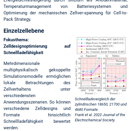
Energiedichtesteigerung durch Silizium als Anodenmaterial,
Temperaturmanagement von Batteriesystemen und
Optimierung der mechanischen Zellver-spannung für Cell-to-
Pack Strategy.
Einzelzellebene
Fokusthema:
Zelldesignoptimierung auf
Schnellladefähigkeit
Mehrdimensionale
multiphysikalisch gekoppelte
Simulationsmodelle ermöglichen
lokale Betrachtungen des
Zellverhaltens unter
verschiedensten
Schnellladevergleich der
Anwendungsszenarien. So können
zylindrischen 18650, 21700 und
verschiedene Zelldesigns und
4680 Formate.
Formate hinsichtlich
Frank et al. 2022 Journal of the
Electrochemical Society.
Schnellladefähigkeit bewertet
werden.