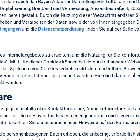
r anderm auch den BayernAtlas zur Darstellung von Luftbildern und
Digitalisierung, Breitband und Vermessung, Alexandrastraße 4, 805
n, bereit gestellt. Durch die Nutzung dieser Webauftritt erklären S
eben und Verarbeiten der Daten sowie der von Ihnen eingegeben D
dingungen
und die
Datenschutzerklärung
finden Sie auf der Seite v
 Internetangebotes zu erweitern und die Nutzung für Sie komforta
ies". Mit Hilfe dieser Cookies können bei dem Aufruf unserer Webs
 das Speichern von Cookies jedoch deaktivieren oder Ihren Browser
n Verbindung zum Internet gespeichert werden. Hierdurch könnte all
kt werden.
are
ie gegebenenfalls über Kontaktformulare, Anmeldeformulare und äh
en nur mit Ihrem Einverständnis entgegengenommen und dienen auss
tte beachten Sie die entsprechenden Hinweise auf den Formularen
 die personenbezogenen Daten erhoben, die unbedingt erforderlich s