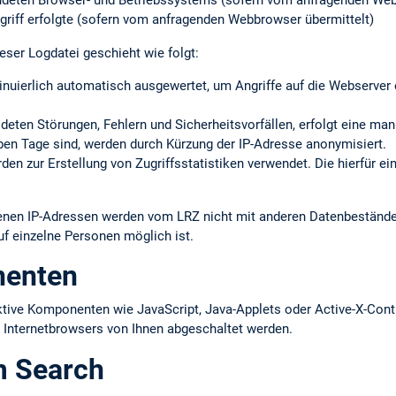
ndeten Browser- und Betriebssystems (sofern vom anfragenden Web
griff erfolgte (sofern vom anfragenden Webbrowser übermittelt)
eser Logdatei geschieht wie folgt:
inuierlich automatisch ausgewertet, um Angriffe auf die Webserve
eldeten Störungen, Fehlern und Sicherheits­vorfällen, erfolgt eine ma
ieben Tage sind, werden durch Kürzung der IP-Adresse anonymisiert.
en zur Erstellung von Zugriffs­statistiken verwendet. Die hierfür ei
ltenen IP-Adressen werden vom LRZ nicht mit anderen Datenbestän
uf einzelne Personen möglich ist.
nenten
ktive Komponenten wie JavaScript, Java-Applets oder Active-X-Cont
s Internetbrowsers von Ihnen abgeschaltet werden.
m Search