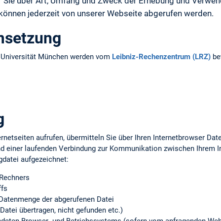
ir Sie über Art, Umfang und Zweck der Erhebung und Verw
 können jederzeit von unserer Webseite abgerufen werden.
msetzung
n Universität München werden vom
Leibniz-Rechenzentrum (LRZ)
bet
g
rnetseiten aufrufen, übermitteln Sie über Ihren Internetbrowser Da
d einer laufenden Verbindung zur Kommunikation zwischen Ihrem 
gdatei aufgezeichnet:
 Rechners
ffs
Datenmenge der abgerufenen Datei
Datei übertragen, nicht gefunden etc.)