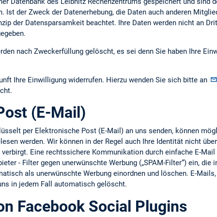
er Datenbank des Leibnitz Rechenzentrums gespeichert und sind d
h. Ist der Zweck der Datenerhebung, die Daten auch anderen Mitgli
nzip der Datensparsamkeit beachtet. Ihre Daten werden nicht an Dri
gegeben.
den nach Zweckerfüllung gelöscht, es sei denn Sie haben Ihre Einw
unft Ihre Einwilligung widerrufen. Hierzu wenden Sie sich bitte an
cht.
Post (E-Mail)
hlüsselt per Elektronische Post (E-Mail) an uns senden, können mö
esen werden. Wir können in der Regel auch Ihre Identität nicht übe
e verbirgt. Eine rechtssichere Kommunikation durch einfache E-Mail i
bieter - Filter gegen unerwünschte Werbung („SPAM-Filter“) ein, die 
omatisch als unerwünschte Werbung einordnen und löschen. E-Mail
 uns in jedem Fall automatisch gelöscht.
n Facebook Social Plugins