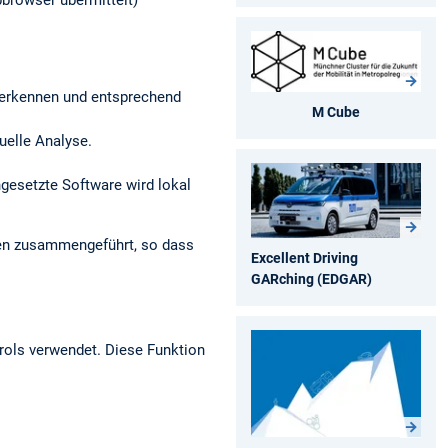
browser übermittelt)
r erkennen und entsprechend
M Cube
nuelle Analyse.
ngesetzte Software wird lokal
den zusammengeführt, so dass
Excellent Driving
GARching (EDGAR)
rols verwendet. Diese Funktion