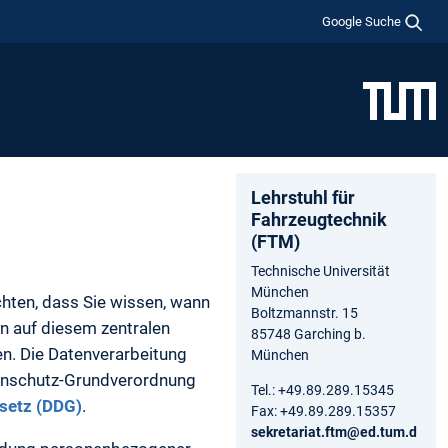
Google Suche
Lehrstuhl für
Fahrzeugtechnik
(FTM)
Technische Universität
München
chten, dass Sie wissen, wann
Boltzmannstr. 15
n auf diesem zentralen
85748 Garching b.
n. Die Datenverarbeitung
München
tenschutz-Grundverordnung
Tel.: +49.89.289.15345
esetz (DDG)
.
Fax: +49.89.289.15357
sekretariat.ftm@ed.tum.d