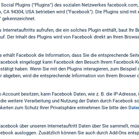
t Social Plugins ("Plugins") des sozialen Netzwerkes facebook.com
lto, CA 94304, USA betrieben wird ("Facebook"). Die Plugins sind m
" gekennzeichnet.
nternetauftritts aufrufen, die ein solches Plugin enthält, baut Ihr 
f. Der Inhalt des Plugins wird von Facebook direkt an Ihren Browse
s erhält Facebook die Information, dass Sie die entsprechende Seite
i Facebook eingeloggt kann Facebook den Besuch Ihrem Facebook-Ko
estätigt haben. Wenn Sie mit den Plugins interagieren, zum Beispiel 
 abgeben, wird die entsprechende Information von Ihrem Browser d
Account besitzen, kann Facebook Daten, wie z. B. die IP-Adresse
ie weitere Verarbeitung und Nutzung der Daten durch Facebook so
keiten zum Schutz Ihrer Privatsphäre entnehmen Sie bitte den
Date
acebook über unseren Internetauftritt Daten über Sie sammelt, mü
Facebook ausloggen. Zusätzlich können Sie auch durch Add-Ons entsp