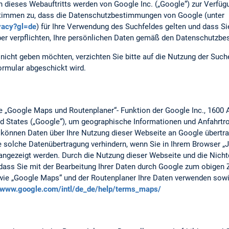
n dieses Webauftritts werden von Google Inc. („Google“) zur Verfüg
 stimmen zu, dass die Datenschutzbestimmungen von Google (unter
ivacy?gl=de
) für Ihre Verwendung des Suchfeldes gelten und dass S
er verpflichten, Ihre persönlichen Daten gemäß den Datenschutzb
nicht geben möchten, verzichten Sie bitte auf die Nutzung der Suc
ormular abgeschickt wird.
ie „Google Maps und Routenplaner“- Funktion der Google Inc., 1600
d States („Google“), um geographische Informationen und Anfahrtro
können Daten über Ihre Nutzung dieser Webseite an Google übertr
 solche Datenübertragung verhindern, wenn Sie in Ihrem Browser „Ja
angezeigt werden. Durch die Nutzung dieser Webseite und die Nicht
, dass Sie mit der Bearbeitung Ihrer Daten durch Google zum obigen
wie „Google Maps“ und der Routenplaner Ihre Daten verwenden sowi
//www.google.com/intl/de_de/help/terms_maps/