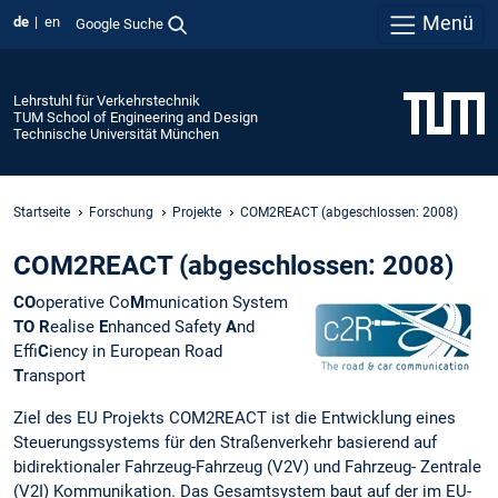
Menü
de
en
Google Suche
Lehrstuhl für Verkehrstechnik
TUM School of Engineering and Design
Technische Universität München
Startseite
Forschung
Projekte
COM2REACT (abgeschlossen: 2008)
COM2REACT (abgeschlossen: 2008)
CO
operative Co
M
munication System
TO R
ealise
E
nhanced Safety
A
nd
Effi
C
iency in European Road
T
ransport
Ziel des EU Projekts COM2REACT ist die Entwicklung eines
Steuerungssystems für den Straßenverkehr basierend auf
bidirektionaler Fahrzeug-Fahrzeug (V2V) und Fahrzeug- Zentrale
(V2I) Kommunikation. Das Gesamtsystem baut auf der im EU-