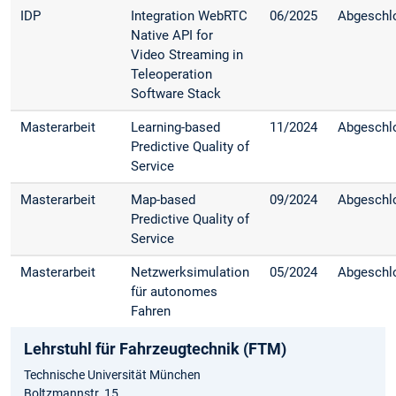
IDP
Integration WebRTC
06/2025
Abgeschl
Native API for
Video Streaming in
Teleoperation
Software Stack
Masterarbeit
Learning-based
11/2024
Abgeschl
Predictive Quality of
Service
Masterarbeit
Map-based
09/2024
Abgeschl
Predictive Quality of
Service
Masterarbeit
Netzwerksimulation
05/2024
Abgeschl
für autonomes
Fahren
Lehrstuhl für Fahrzeugtechnik (FTM)
Technische Universität München
Boltzmannstr. 15