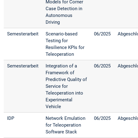
Models for Corner
Case Detection in
Autonomous
Driving
Semesterarbeit
Scenario-based
06/2025
Abgeschl
Testing for
Resilience KPIs for
Teleoperation
Semesterarbeit
Integration of a
06/2025
Abgeschl
Framework of
Predictive Quality of
Service for
Teleoperation into
Experimental
Vehicle
IDP
Network Emulation
06/2025
Abgeschl
for Teleoperation
Software Stack