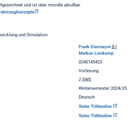
fgezeichnet und ist über moodle abrufbar.
Fahrzeugkonzepte
twicklung und Simulation
Frank Diermeyer
[L]
Markus Lienkamp
0240145423
Vorlesung
2
SWS
Wintersemester 2024/25
Deutsch
Siehe TUMonline
Siehe TUMonline