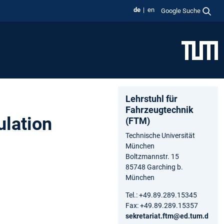
de
en
Google Suche
Lehrstuhl für
Fahrzeugtechnik
lation
(FTM)
Technische Universität
München
Boltzmannstr. 15
85748 Garching b.
München
Tel.: +49.89.289.15345
Fax: +49.89.289.15357
sekretariat.ftm@ed.tum.d