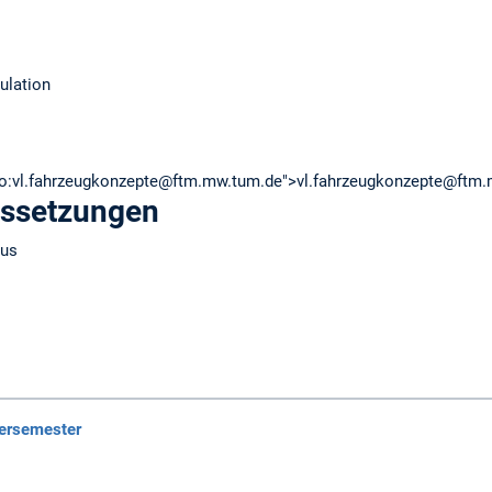
ulation
lto:vl.fahrzeugkonzepte@ftm.mw.tum.de">vl.fahrzeugkonzepte@ftm
ussetzungen
aus
tersemester