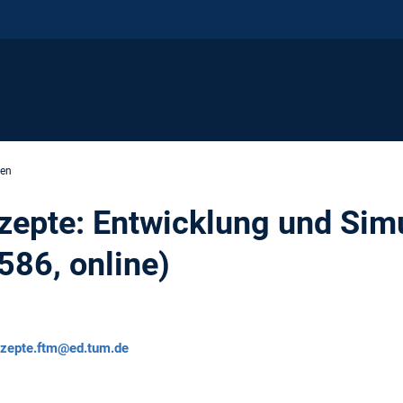
gen
epte: Entwicklung und Simu
86, online)
nzepte.ftm@ed.tum.de