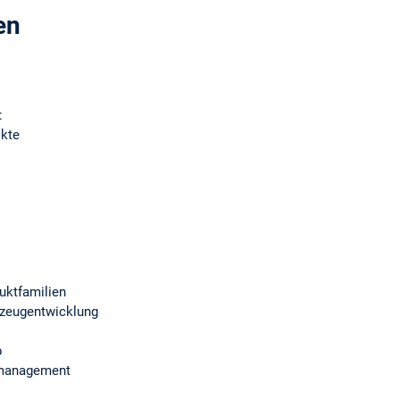
en
:
ikte
uktfamilien
hrzeugentwicklung
p
smanagement