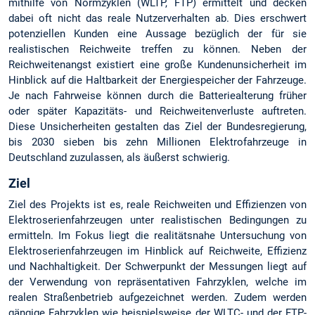
mithilfe von Normzyklen (WLTP, FTP) ermittelt und decken
dabei oft nicht das reale Nutzerverhalten ab. Dies erschwert
potenziellen Kunden eine Aussage bezüglich der für sie
realistischen Reichweite treffen zu können. Neben der
Reichweitenangst existiert eine große Kundenunsicherheit im
Hinblick auf die Haltbarkeit der Energiespeicher der Fahrzeuge.
Je nach Fahrweise können durch die Batteriealterung früher
oder später Kapazitäts- und Reichweitenverluste auftreten.
Diese Unsicherheiten gestalten das Ziel der Bundesregierung,
bis 2030 sieben bis zehn Millionen Elektrofahrzeuge in
Deutschland zuzulassen, als äußerst schwierig.
Ziel
Ziel des Projekts ist es, reale Reichweiten und Effizienzen von
Elektroserienfahrzeugen unter realistischen Bedingungen zu
ermitteln. Im Fokus liegt die realitätsnahe Untersuchung von
Elektroserienfahrzeugen im Hinblick auf Reichweite, Effizienz
und Nachhaltigkeit. Der Schwerpunkt der Messungen liegt auf
der Verwendung von repräsentativen Fahrzyklen, welche im
realen Straßenbetrieb aufgezeichnet werden. Zudem werden
gängige Fahrzyklen wie beispielsweise der WLTC- und der FTP-