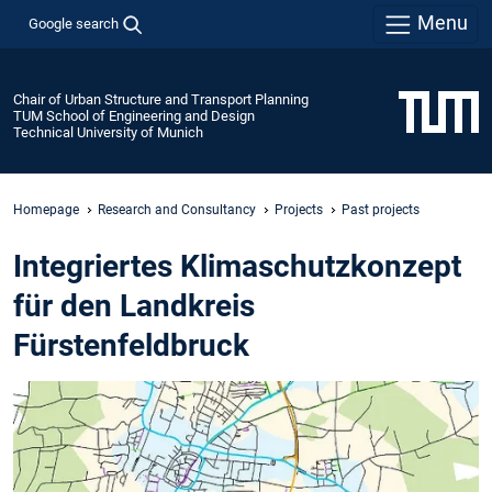
Menu
Google search
Chair of Urban Structure and Transport Planning
TUM School of Engineering and Design
Technical University of Munich
Homepage
Research and Consultancy
Projects
Past projects
Integriertes Klimaschutzkonzept
für den Landkreis
Fürstenfeldbruck