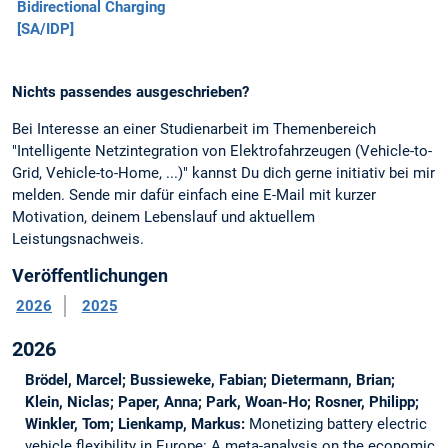
Bidirectional Charging
[SA/IDP]
Nichts passendes ausgeschrieben?
Bei Interesse an einer Studienarbeit im Themenbereich
"Intelligente Netzintegration von Elektrofahrzeugen (Vehicle-to-
Grid, Vehicle-to-Home, ...)" kannst Du dich gerne initiativ bei mir
melden. Sende mir dafür einfach eine E-Mail mit kurzer
Motivation, deinem Lebenslauf und aktuellem
Leistungsnachweis.
Veröffentlichungen
2026
2025
2026
Brödel, Marcel; Bussieweke, Fabian; Dietermann, Brian;
Klein, Niclas; Paper, Anna; Park, Woan-Ho; Rosner, Philipp;
Winkler, Tom; Lienkamp, Markus:
Monetizing battery electric
vehicle flexibility in Europe: A meta-analysis on the economic