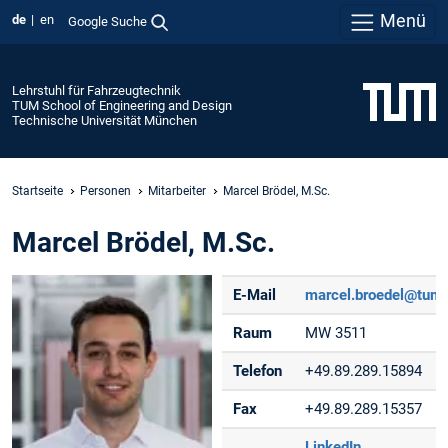
Menü
de
en
Google Suche
Lehrstuhl für Fahrzeugtechnik
TUM School of Engineering and Design
Technische Universität München
Startseite
Personen
Mitarbeiter
Marcel Brödel, M.Sc.
Marcel Brödel, M.Sc.
E-Mail
marcel.broedel@tum
Raum
MW 3511
Telefon
+49.89.289.15894
Fax
+49.89.289.15357
LinkedIn