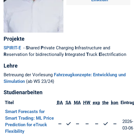
Projekte
SPIRIT-E
-
S
hared
P
rivate Charging
I
nfrastructure and
R
eservation for bidirectionally
I
ntegrated
T
ruck
E
lectrification
Lehre
Betreuung der Vorlesung
Fahrzeugkonzepte: Entwicklung und
Simulation
(ab WS 23/24)
Studienarbeiten
Titel
BA
SA
MA
HW
exp
the
kon
Eintra
Smart Forecasts for
Smart Trading: ML Price
2026-
Prediction for eTruck
03-06
Flexibility