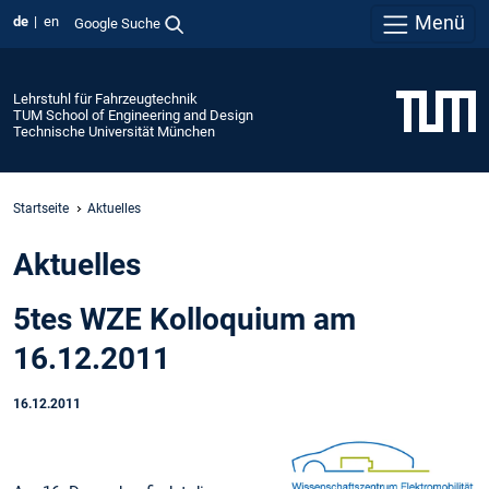
Menü
de
en
Google Suche
Lehrstuhl für Fahrzeugtechnik
TUM School of Engineering and Design
Technische Universität München
Startseite
Aktuelles
Aktuelles
5tes WZE Kolloquium am
16.12.2011
16.12.2011