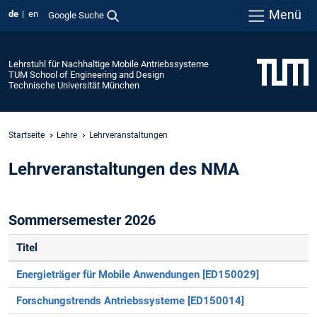
Menü
de
en
Google Suche
Lehrstuhl für Nachhaltige Mobile Antriebssysteme
TUM School of Engineering and Design
Technische Universität München
Startseite
Lehre
Lehrveranstaltungen
Lehrveranstaltungen des NMA
Sommersemester 2026
Titel
Energieträger für Mobile Anwendungen [ED150029]
Forschungstrends Antriebssysteme [ED150014]