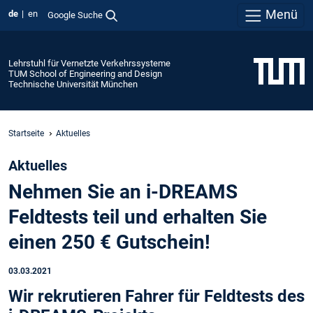
Menü
de
en
Google Suche
Lehrstuhl für Vernetzte Verkehrssysteme
TUM School of Engineering and Design
Technische Universität München
Startseite
Aktuelles
Aktuelles
Nehmen Sie an i-DREAMS
Feldtests teil und erhalten Sie
einen 250 € Gutschein!
03.03.2021
Wir rekrutieren Fahrer für Feldtests des