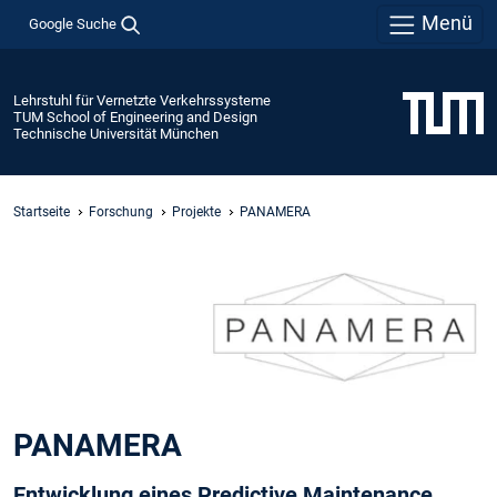
Menü
Google Suche
Lehrstuhl für Vernetzte Verkehrssysteme
TUM School of Engineering and Design
Technische Universität München
Startseite
Forschung
Projekte
PANAMERA
PANAMERA
Entwicklung eines Predictive Maintenance