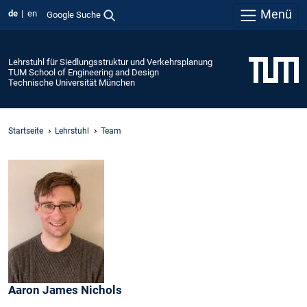
Menü
de
en
Google Suche
Lehrstuhl für Siedlungsstruktur und Verkehrsplanung
TUM School of Engineering and Design
Technische Universität München
Startseite
Lehrstuhl
Team
Aaron James
Nichols