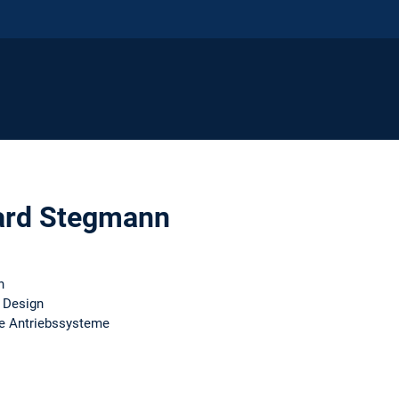
hard Stegmann
n
 Design
le Antriebssysteme