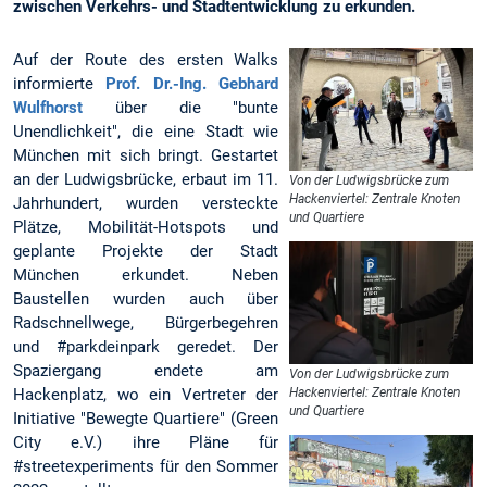
zwischen Verkehrs- und Stadtentwicklung zu erkunden.
Auf der Route des ersten Walks
informierte
Prof. Dr.-Ing. Gebhard
Wulfhorst
über die "bunte
Unendlichkeit", die eine Stadt wie
München mit sich bringt. Gestartet
an der Ludwigsbrücke, erbaut im 11.
Von der Ludwigsbrücke zum
Hackenviertel: Zentrale Knoten
Jahrhundert, wurden versteckte
und Quartiere
Plätze, Mobilität-Hotspots und
geplante Projekte der Stadt
München erkundet. Neben
Baustellen wurden auch über
Radschnellwege, Bürgerbegehren
und #parkdeinpark geredet. Der
Spaziergang endete am
Von der Ludwigsbrücke zum
Hackenplatz, wo ein Vertreter der
Hackenviertel: Zentrale Knoten
und Quartiere
Initiative "Bewegte Quartiere" (Green
City e.V.) ihre Pläne für
#streetexperiments für den Sommer