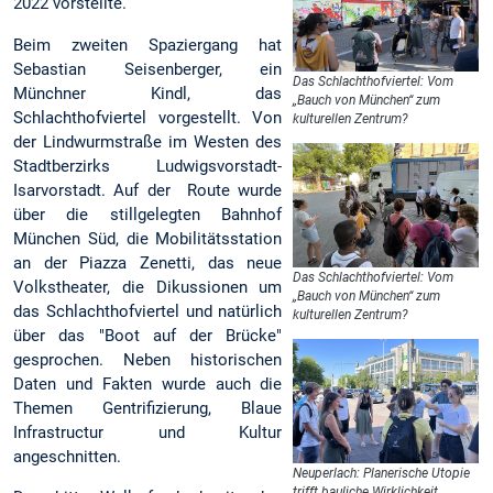
2022 vorstellte.
Beim zweiten Spaziergang hat
Sebastian Seisenberger, ein
Das Schlachthofviertel: Vom
Münchner Kindl, das
„Bauch von München“ zum
Schlachthofviertel vorgestellt. Von
kulturellen Zentrum?
der Lindwurmstraße im Westen des
Stadtberzirks Ludwigsvorstadt-
Isarvorstadt. Auf der Route wurde
über die stillgelegten Bahnhof
München Süd, die Mobilitätsstation
an der Piazza Zenetti, das neue
Das Schlachthofviertel: Vom
Volkstheater, die Dikussionen um
„Bauch von München“ zum
das Schlachthofviertel und natürlich
kulturellen Zentrum?
über das "Boot auf der Brücke"
gesprochen. Neben historischen
Daten und Fakten wurde auch die
Themen Gentrifizierung, Blaue
Infrastructur und Kultur
angeschnitten.
Neuperlach: Planerische Utopie
trifft bauliche Wirklichkeit