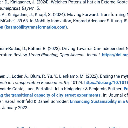
er, D., Kinigadner, J. (2024). Welches Potenzial hat ein Externe-Kost
nalpraxis Bayern
, 5.
A., Kinigadner, J., Knopf, S. (2024). Moving Forward: Transforming 
"MCube". 39-68. In Mobility Innovation, Konrad-Adenauer-Stiftung, I
on (kasmobilitytransformation.com)
.
Duran‐Rodas, D., Büttner B. (2023). Driving Towards Car-Independent
erature Review.
Urban Planning, Open Access Journal
.
https://doi.
dner, J., Loder, A., Blum, P., Yu, Y., Lienkamp, M. (2022). Ending the m
rch in Transportation Economics,
95,
10124
.
https://doi.org/10.10
asde Gante, Luca Bertolini, Julia Kinigadner & Benjamin Büttner:
Fr
the transitional capacity of city street experiments
. In: Journal o
der, Raoul Rothfeld & Daniel Schröder:
Enhancing Sustainability in a
. January 2022.