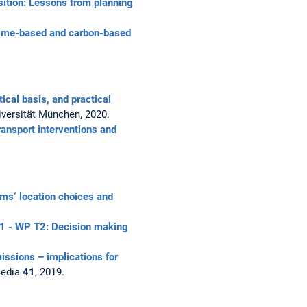
sition: Lessons from planning
-time-based and carbon-based
ical basis, and practical
iversität München, 2020.
ransport interventions and
rms‘ location choices and
1 - WP T2: Decision making
issions – implications for
cedia
41
, 2019.