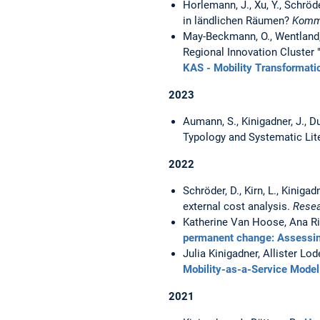
Horlemann, J., Xu, Y., Schröd
in ländlichen Räumen?
Kommu
May-Beckmann, O., Wentland, 
Regional Innovation Cluster 
KAS - Mobility Transformati
2023
Aumann, S., Kinigadner, J., 
Typology and Systematic Lit
2022
Schröder, D., Kirn, L., Kiniga
external cost analysis.
Resea
Katherine Van Hoose, Ana Riv
permanent change: Assessing 
Julia Kinigadner, Allister Lo
Mobility-as-a-Service Model
2021