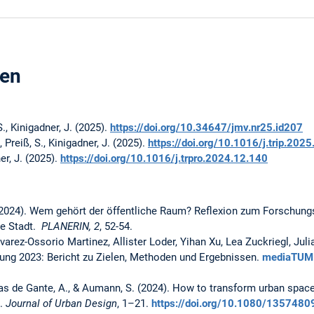
gen
., Kinigadner, J. (2025).
https://doi.org/10.34647/jmv.nr25.id207
 Preiß, S., Kinigadner, J. (2025).
https://doi.org/10.1016/j.trip.202
ner, J. (2025).
https://doi.org/10.1016/j.trpro.2024.12.140
 (2024). Wem gehört der öffentliche Raum? Reflexion zum Forschung
te Stadt.
PLANERIN, 2
, 52-54.
varez-Ossorio Martinez, Allister Loder, Yihan Xu, Lea Zuckriegl, Juli
ung 2023: Bericht zu Zielen, Methoden und Ergebnissen.
mediaTUM 
Rivas de Gante, A., & Aumann, S. (2024). How to transform urban spac
s.
Journal of Urban Design
, 1–21.
https://doi.org/10.1080/135748