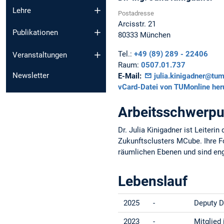
Lehre
Postadresse
Arcisstr. 21
Publikationen
80333
München
Tel.:
+49 (89) 289 - 22406
Veranstaltungen
Raum:
0507.01.737
Newsletter
E-Mail:
julia.kinigadner@tum
vCard-Datei von TUMonline her
Arbeitsschwerpu
Dr. Julia Kinigadner ist Leiter
Zukunftsclusters MCube. Ihre F
räumlichen Ebenen und sind eng
Lebenslauf
2025
-
Deputy D
2023
-
Mitglied