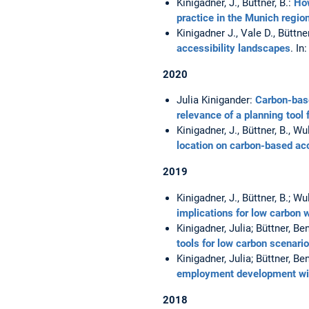
Kinigadner, J., Büttner, B.:
How
practice in the Munich regio
Kinigadner J., Vale D., Büttne
accessibility landscapes
. In
2020
Julia Kinigander:
Carbon-base
relevance of a planning tool 
Kinigadner, J., Büttner, B., Wu
location on carbon-based acc
2019
Kinigadner, J., Büttner, B.; Wu
implications for low carbon
Kinigadner, Julia; Büttner, Be
tools for low carbon scenari
Kinigadner, Julia; Büttner, B
employment development wit
2018