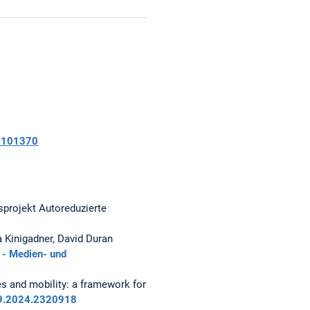
5.101370
sprojekt Autoreduzierte
a Kinigadner, David Duran
- Medien- und
es and mobility: a framework for
09.2024.2320918