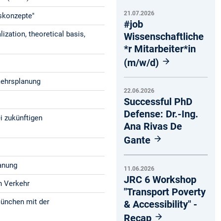
21.07.2026
tskonzepte"
#job
ization, theoretical basis,
Wissenschaftliche
*r Mitarbeiter*in
(m/w/d)
rkehrsplanung
22.06.2026
Successful PhD
Defense: Dr.-Ing.
i zukünftigen
Ana Rivas De
Gante
lanung
11.06.2026
JRC 6 Workshop
h Verkehr
"Transport Poverty
München mit der
& Accessibility" -
Recap