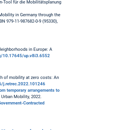
en-Tool für die Mobilitätsplanung
Mobility in Germany through the
SBN 979-11-987682-0-9 (95330),
 Neighborhoods in Europe: A
org/10.17645/up.v8i3.6552
yth of mobility at zero costs: An
16/j.retrec.2022.101246
om temporary arrangements to
f Urban Mobility, 2022.
 Government-Contracted