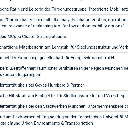
che Rätin und Leiterin der Forschungsgruppe "Integrierte Mobilitä
: “Carbon-based accessibility analysis: characteristics, operational
ical relevance of a planning tool for low carbon mobility options”
 des MCube Cluster Strategieteams
haftliche Mitarbeiterin am Lehrstuhl für Siedlungsstruktur und Ve
m bei der Forschungsgesellschaft für Energiewirtschaft mbH
beit: „Betroffenheit räumlicher Strukturen in der Region München be
tskostensteigerungen“
ententätigkeit bei Gevas Humberg & Partner
sche Hilfskraft am Fachgebiet für Siedlungsstruktur und Verkehrsp
ententätigkeit bei den Stadtwerken München, Unternehmensbereic
udium Environmental Engineering an der Technischen Universität 
ngsrichtung Urban Environments & Transportation