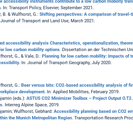
 accessibility instruments contribute to a low carbon mobility tran
n
. In: Transport Policy, Elsevier, September 2021.
r, B. & Wulfhorst, G.:
Shifting perspectives: A comparison of travel
: Journal of Transport and Land Use, March 2021.
d accessibility analysis Characteristics, operationalization, theoret
for low carbon mobility options
. Dissertation an der Technischen Un
lfhorst, G., & Vale, D.:
Planning for low carbon mobility: Impacts of t
essibility.
In: Journal of Transport Geography, July 2020.
lfhorst, G.:
Beer versus bits: CO2-based accessibility analysis of fi
 workplace development.
In: Applied Mobilities, February 2019.
njamin (eds.):
ASTUS CO2 Minimizer Toolbox – Project Output O.T2.
os
. Interreg Alpine Space, 2019.
enjamin; Wulfhorst, Gebhard:
Accessibility planning based on CO2 em
hin the Munich Metropolitan Region
. Transportation Research Pro