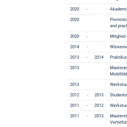
2020
-
Akademis
2020
Promotion
and pract
2020
-
Mitglied
2014
-
Wissensc
2013
-
2014
Praktiku
2013
Masterar
Mobilitä
2013
Werkstud
2012
-
2013
Studenti
2011
-
2012
Werkstud
2011
-
2013
Masterst
Vertiefu