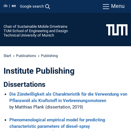
Menu
de
en
Google search
Chair of Sustainable Mobile Drivetrains
TUM School of Engineering and Design
Technical University of Munich
Start
Publications
Publishing
Institute Publishing
Dissertations
Die Zündwilligkeit als Charakteristik für die Verwendung von
Pflanzenöl als Kraftstoff in Verbrennungsmotoren
by Matthias Plank (dissertation, 2019)
Phenomenological empirical model for predicting
characteristic parameters of diesel-spray