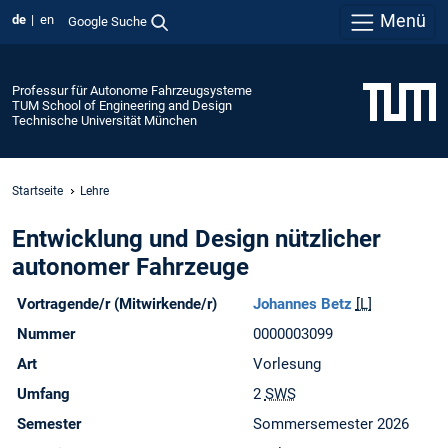
Menü
de
en
Google Suche
Professur für Autonome Fahrzeugsysteme
TUM School of Engineering and Design
Technische Universität München
Startseite
Lehre
Entwicklung und Design nützlicher
autonomer Fahrzeuge
Vortragende/r (Mitwirkende/r)
Johannes Betz
[L]
Nummer
0000003099
Art
Vorlesung
Umfang
2
SWS
Semester
Sommersemester 2026