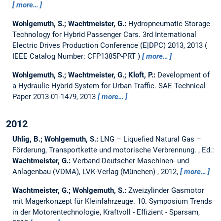
more…
Wohlgemuth, S.; Wachtmeister, G.:
Hydropneumatic Storage
Technology for Hybrid Passenger Cars.
3rd International
Electric Drives Production Conference (E|DPC) 2013, 2013
IEEE Catalog Number: CFP1385P-PRT
more…
Wohlgemuth, S.; Wachtmeister, G.; Kloft, P.:
Development of
a Hydraulic Hybrid System for Urban Traffic.
SAE Technical
Paper 2013-01-1479, 2013
more…
2012
Uhlig, B.; Wohlgemuth, S.:
LNG – Liquefied Natural Gas –
Förderung, Transportkette und motorische Verbrennung.
, Ed.:
Wachtmeister, G.:
Verband Deutscher Maschinen- und
Anlagenbau (VDMA), LVK-Verlag (München) , 2012,
more…
Wachtmeister, G.; Wohlgemuth, S.:
Zweizylinder Gasmotor
mit Magerkonzept für Kleinfahrzeuge.
10. Symposium Trends
in der Motorentechnologie, Kraftvoll - Effizient - Sparsam,