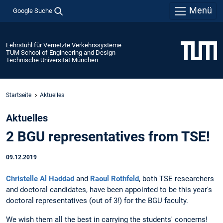
Menü
Google Suche
Lehrstuhl für Vernetzte Verkehrssysteme
TUM School of Engineering and Design
Technische Universität München
Startseite
Aktuelles
Aktuelles
2 BGU representatives from TSE!
09.12.2019
Christelle Al Haddad
and
Raoul Rothfeld
​​​​​​​, both TSE researchers
and doctoral candidates, have been appointed to be this year's
doctoral representatives (out of 3!) for the BGU faculty.
We wish them all the best in carrying the students' concerns!