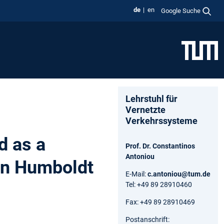
de
en
Google Suche
Lehrstuhl für
Vernetzte
Verkehrssysteme
d as a
Prof. Dr. Constantinos
Antoniou
von Humboldt
E-Mail:
c.antoniou@tum.de
Tel: +49 89 28910460
Fax: +49 89 28910469
Postanschrift: