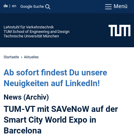
Menü
de
en
Google Suche
Lehrstuhl für Verkehrstechnik
TUM School of Engineering and Design
Technische Universität München
Startseite
Aktuelles
Ab sofort findest Du unsere
Neuigkeiten auf LinkedIn!
News (Archiv)
TUM-VT mit SAVeNoW auf der
Smart City World Expo in
Barcelona