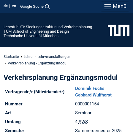
Menü
de
en
Google Suche
Lehrstuhl für Siedlungsstruktur und Verkehrsplanung
TUM School of Engineering and Design
Technische Universität München
Startseite
Lehre
Lehrveranstaltungen
Verkehrsplanung - Ergänzungsmodul
Verkehrsplanung Ergänzungsmodul
Dominik Fuchs
Vortragende/r (Mitwirkende/r)
Gebhard Wulfhorst
Nummer
0000001154
Art
Seminar
Umfang
4
SWS
Semester
Sommersemester 2025