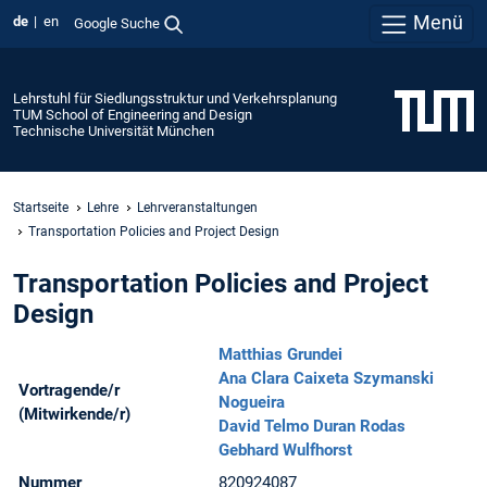
Menü
de
en
Google Suche
Lehrstuhl für Siedlungsstruktur und Verkehrsplanung
TUM School of Engineering and Design
Technische Universität München
Startseite
Lehre
Lehrveranstaltungen
Transportation Policies and Project Design
Transportation Policies and Project
Design
Matthias Grundei
Ana Clara Caixeta Szymanski
Vortragende/r
Nogueira
(Mitwirkende/r)
David Telmo Duran Rodas
Gebhard Wulfhorst
Nummer
820924087