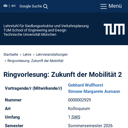
Menü
de
en
Google Suche
Lehrstuhl für Siedlungsstruktur und Verkehrsplanung
TUM School of Engineering and Design
Technische Universität München
Startseite
Lehre
Lehrveranstaltungen
Ringvorlesung: Zukunft der Mobilität
Ringvorlesung: Zukunft der Mobilität 2
Gebhard Wulfhorst
Vortragende/r (Mitwirkende/r)
Simone Margarete Aumann
Nummer
0000002929
Art
Kolloquium
Umfang
1
SWS
Semester
Sommersemester 2026