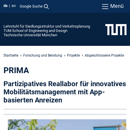
Menü
de
en
Google Suche
Lehrstuhl für Siedlungsstruktur und Verkehrsplanung
TUM School of Engineering and Design
Technische Universität München
Startseite
Forschung und Beratung
Projekte
Abgeschlossene Projekte
PRIMA
Partizipatives Reallabor für innovatives
Mobilitätsmanagement mit App-
basierten Anreizen