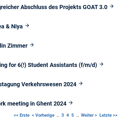
lgreicher Abschluss des Projekts GOAT 3.0
a & Niya
olin Zimmer
g for 6(!) Student Assistants (f/m/d)
ätstagung Verkehrswesen 2024
ork meeting in Ghent 2024
<< Erste
< Vorherige
…
3
4
5
…
Weiter >
Letzte >>