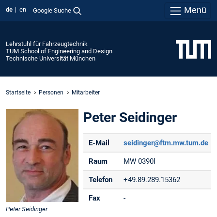
Menü
de
en
Google Suche
Lehrstuhl für Fahrzeugtechnik
TUM School of Engineering and Design
Technische Universität München
Startseite
Personen
Mitarbeiter
Peter Seidinger
E-Mail
seidinger@ftm.mw.tum.de
Raum
MW 0390l
Telefon
+49.89.289.15362
Fax
-
Peter Seidinger