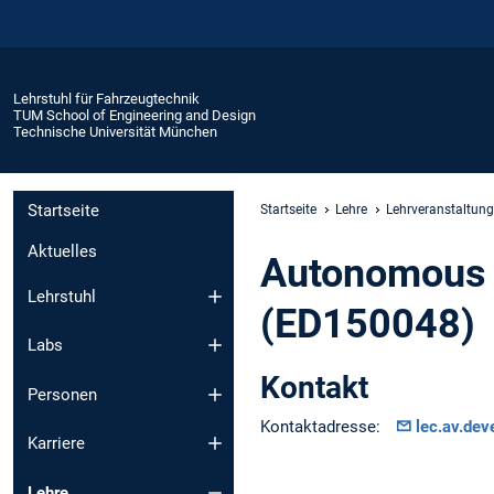
Lehrstuhl für Fahrzeugtechnik
TUM School of Engineering and Design
Technische Universität München
Startseite
Startseite
Lehre
Lehrveranstaltun
Aktuelles
Autonomous 
Lehrstuhl
(ED150048)
Labs
Kontakt
Personen
Kontaktadresse:
lec.av.de
Karriere
Lehre