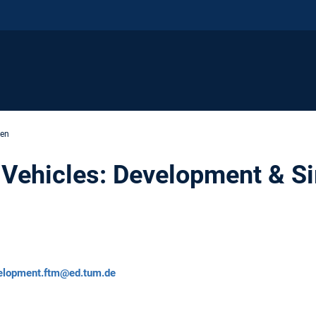
gen
Vehicles: Development & Si
velopment.ftm@ed.tum.de