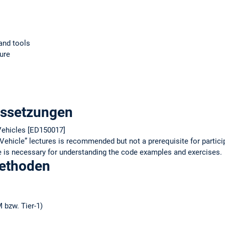
and tools
ture
ussetzungen
ehicles [ED150017]
ehicle” lectures is recommended but not a prerequisite for particip
is necessary for understanding the code examples and exercises.
methoden
 bzw. Tier-1)