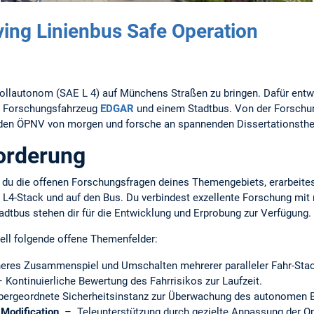
ing Linienbus Safe Operation
 vollautonom (SAE L 4) auf Münchens Straßen zu bringen. Dafür ent
em Forschungsfahrzeug
EDGAR
und einem Stadtbus. Von der Forschun
ns den ÖPNV von morgen und forsche an spannenden Dissertationsth
orderung
 du die offenen Forschungsfragen deines Themengebiets, erarbeite
n L4-Stack und auf den Bus. Du verbindest exzellente Forschung mi
dtbus stehen dir für die Entwicklung und Erprobung zur Verfügung.
ell folgende offene Themenfelder:
eres Zusammenspiel und Umschalten mehrerer paralleler Fahr-Sta
Kontinuierliche Bewertung des Fahrrisikos zur Laufzeit.
ergeordnete Sicherheitsinstanz zur Überwachung des autonomen B
Modification
– Teleunterstützung durch gezielte Anpassung der O