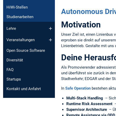
HiWi-Stellen
Autonomous Driv
Studienarbeiten
Motivation
Lehre
Unser Ziel ist, einen Linienbus
Veranstaltungen
erproben sie direkt auf unser
Linienbetrieb. Gestalte mit u
Open Source Software
Deine Herausf
Diversität
Als Promovierender adressierst
FAQ
und überführst sie zurück in de
Stadtverkehr; EDGAR und der Sta
Startups
In
Safe Operation
bestehen aktu
Kontakt und Anfahrt
Multi-Stack Handling
– Sich
Runtime Risk Assessment
– 
Supervisor Architecture
– Üb
Remote Assistance via ODD 