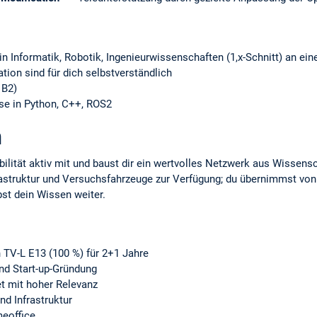
n Informatik, Robotik, Ingenieurwissenschaften (1,x-Schnitt) an ein
ion sind für dich selbstverständlich
 B2)
se in Python, C++, ROS2
n
lität aktiv mit und baust dir ein wertvolles Netzwerk aus Wissensch
astruktur und Versuchsfahrzeuge zur Verfügung; du übernimmst von
bst dein Wissen weiter.
h TV-L E13 (100 %) für 2+1 Jahre
nd Start-up-Gründung
t mit hoher Relevanz
d Infrastruktur
meoffice