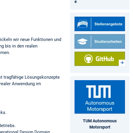
e
wickeln wir neue Funktionen und
g bis in den realen
emen.
st tragfähige Lösungskonzepte
t realer Anwendung im
cks.
TUM Autonomous
etriebs.
Motorsport
perational Design Domain.